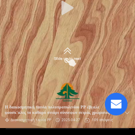
Η διακοσμητική ταινία πολυπροπυλενίου PP έβγαλε
φουσκ'αλες το καθαρό σιτάρι σύννεφων σειράς χρώματος
Διακοσμητική ταινία PP
2025-04-27
109 απόψεις