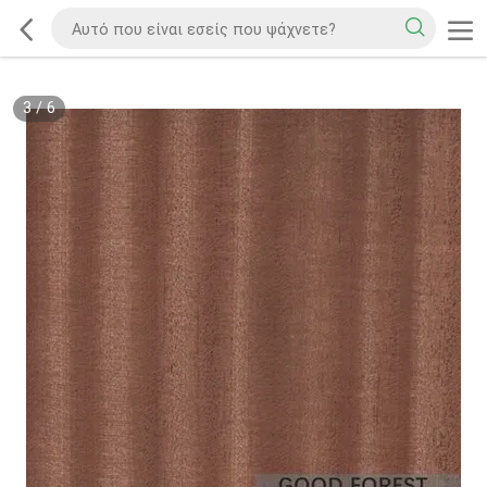
3
/
6