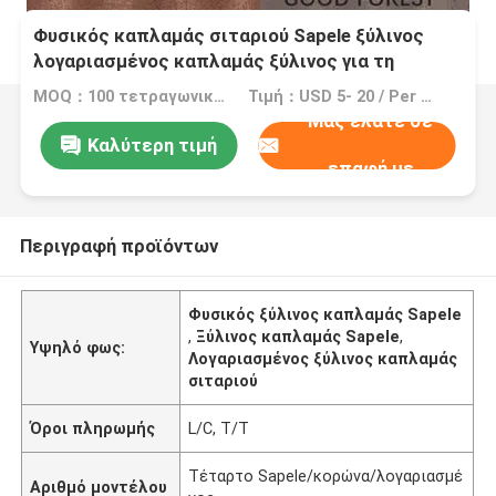
Φυσικός καπλαμάς σιταριού Sapele ξύλινος
λογαριασμένος καπλαμάς ξύλινος για τη
διακόσμηση
MOQ：100 τετραγωνικό μέτρο (τετρ.μέτρο)
Τιμή：USD 5- 20 / Per Square Meter (M2)
Μας ελάτε σε
Καλύτερη τιμή
επαφή με
Περιγραφή προϊόντων
Φυσικός ξύλινος καπλαμάς Sapele
,
Ξύλινος καπλαμάς Sapele
,
Υψηλό φως:
Λογαριασμένος ξύλινος καπλαμάς
σιταριού
Όροι πληρωμής
L/C, T/T
Τέταρτο Sapele/κορώνα/λογαριασμέ
Αριθμό μοντέλου