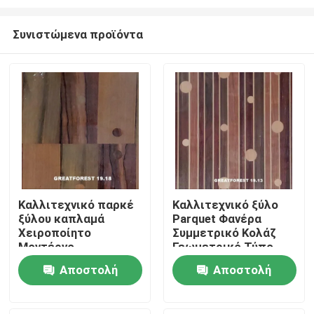
Συνιστώμενα προϊόντα
Καλλιτεχνικό παρκέ
Καλλιτεχνικό ξύλο
ξύλου καπλαμά
Parquet Φανέρα
Σπίτι
Χειροποίητο
Συμμετρικό Κολάζ
Μοντέρνο
Γεωμετρικό Τύπο
Μινιμαλιστικό Στυλ
Πλούσιο σε Χρώματα
Προϊόντα
Αποστολή
Αποστολή
Καλλιτεχνική
ξύλινη ζωγραφική
Προσαρμογή Για
0,55mm
ερώτησης
ερώτησης
Εσωτερικό
Σχετικά με εμάς