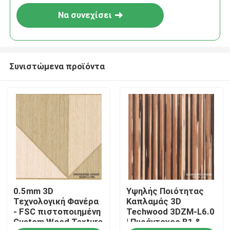
Να συνεχίσει
Συνιστώμενα προϊόντα
Σπίτι
0.5mm 3D
Υψηλής Ποιότητας
Προϊόντα
Τεχνολογική Φανέρα
Καπλαμάς 3D
- FSC πιστοποιημένη
Techwood 3DZM-L6.0
Custom Wood Texture
| Πυράντοχος B1 &
Σχετικά με εμάς