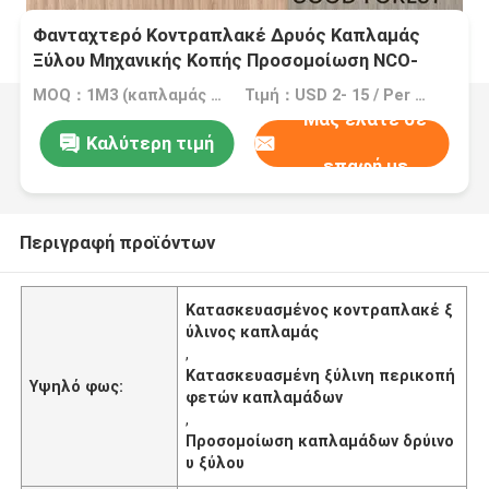
Φανταχτερό Κοντραπλακέ Δρυός Καπλαμάς
Ξύλου Μηχανικής Κοπής Προσομοίωση NCO-
L197N/198N
MOQ：1M3 (καπλαμάς =2000 τετρ.μέτρο 0.5mm)
Τιμή：USD 2- 15 / Per Square Meter (M2)
Μας ελάτε σε
Καλύτερη τιμή
επαφή με
Περιγραφή προϊόντων
Κατασκευασμένος κοντραπλακέ ξ
ύλινος καπλαμάς
,
Κατασκευασμένη ξύλινη περικοπή
Υψηλό φως:
φετών καπλαμάδων
,
Προσομοίωση καπλαμάδων δρύινο
υ ξύλου