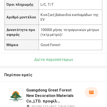
Όροι πληρωμής
L/C, T/T
Κινεζική βαλανιδιά καπλαμάδων της
Αριθμό μοντέλου
EV
Δυνατότητα προ
100000 μήνας τετραγωνικών μέτρων
σφοράς
(τετρ.μέτρο)/
Μάρκα
Good Forest
Δείτε περισσότερων
Περίπου εμείς
Guangdong Great Forest
New Decoration Materials
Co.,LTD. προφίλ
κατασκευαστή
ROOM 223,UNIT 2,BUILDING