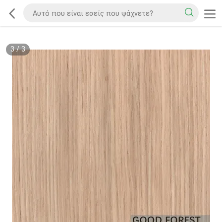
3
/
3