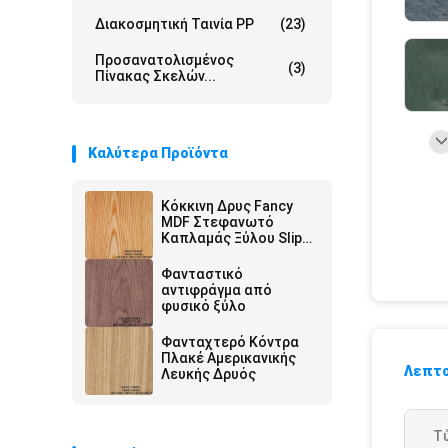
Διακοσμητική Ταινία PP
(23)
Προσανατολισμένος
(3)
Πίνακας Σκελών...
Καλύτερα Προϊόντα
Κόκκινη Δρυς Fancy
MDF Στεφανωτό
Καπλαμάς Ξύλου Slip
Match Υλικό Επίπλων
Φανταστικό
αντιφράγμα από
φυσικό ξύλο
Φανταχτερό Κόντρα
Πλακέ Αμερικανικής
Λεπτο
Λευκής Δρυός
Τ