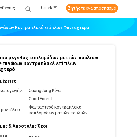
Greek
οθέσεις
Ζητήστε ένα απόσπασμα
Πινάκων Κοντραπλακέ Επίπλων Φανταχτερό
ικό μέγεθος καπλαμάδων ματιών πουλιών
 πινάκων κοντραπλακέ επίπλων
αχτερό
μέρειες:
καταγωγής:
Guangdong Κίνα
:
Good Forest
Φανταχτερό κοντραπλακέ
 μοντέλου:
καπλαμάδων ματιών πουλιών
μής & Αποστολής Όροι:
ητα