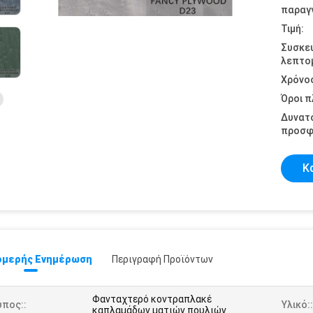
παραγγ
Τιμή:
Συσκε
λεπτομ
Χρόνο
Όροι 
Δυνατ
προσφ
Κ
μερής Ενημέρωση
Περιγραφή Προϊόντων
Φανταχτερό κοντραπλακέ
ύπος::
Υλικό::
καπλαμάδων ματιών πουλιών