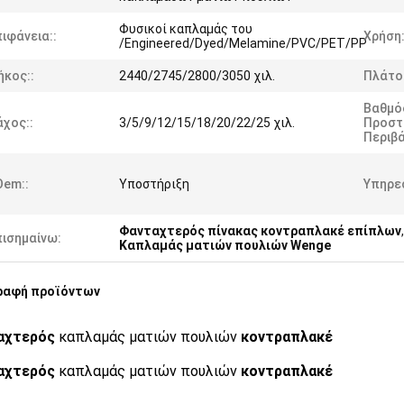
Φυσικοί καπλαμάς του
ιφάνεια::
Χρήση:
/Engineered/Dyed/Melamine/PVC/PET/PP
ήκος::
2440/2745/2800/3050 χιλ.
Πλάτος
Βαθμό
χος::
3/5/9/12/15/18/20/22/25 χιλ.
Προστ
Περιβά
Oem::
Υποστήριξη
Υπηρεσ
Φανταχτερός πίνακας κοντραπλακέ επίπλων
πισημαίνω:
Καπλαμάς ματιών πουλιών Wenge
ραφή προϊόντων
αχτερός
καπλαμάς ματιών πουλιών
κοντραπλακέ
αχτερός
καπλαμάς ματιών πουλιών
κοντραπλακέ