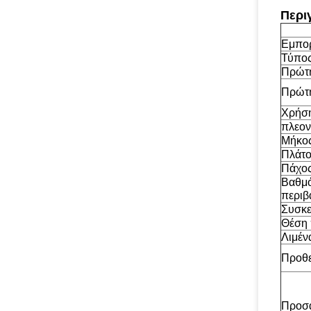
Περι
Εμπορ
Τύπος
Πρώτη
Πρώτη
Χρήσ
πλεον
Μήκο
Πλάτο
Πάχος
Βαθμό
περιβ
Συσκε
Θέση 
Λιμέν
Προθ
Προσα