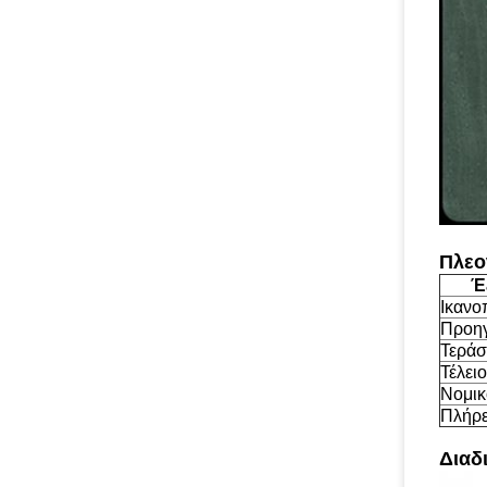
Πλεο
Έ
Ικανο
Προηγ
Τεράσ
Τέλει
Νομικ
Πλήρε
Διαδ