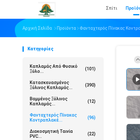
Σπίτι
Προϊό
Αρχική Σελίδα
Προϊόντα
Φανταχτερός Πίνακας Κοντρ
Κατηγορίες
Καπλαμάς Από Φυσικό
(101)
Ξύλο...
Κατασκευασμένος
(390)
Ξύλινος Καπλαμάς...
Βαμμένος Ξύλινος
(12)
Καπλαμάς...
Φανταχτερός Πίνακας
(96)
Κοντραπλακέ...
Διακοσμητική Ταινία
(22)
PVC...