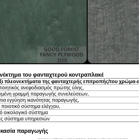
νέκτημα του φανταχτερού κοντραπλακέ
ξι πλεονεκτήματα της φανταχτερής επιτροπής/του χρώμα-
ποιητικός ανεφοδιασμός πρώτης ύλης,
μένη γραμμή παραγωγής συνελεύσεων,
τια εγγύηση ικανότητας παραγωγής,
ο ποιοτικό σύστημα ελέγχου,
ό οικολογικό σύστημα
ς σύστημα υπηρεσιών
ικασία παραγωγής