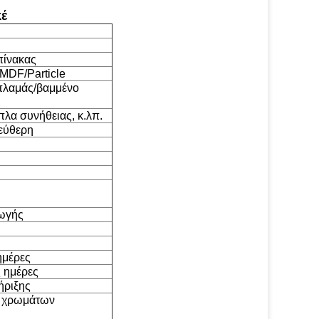
κέ
πίνακας
MDF/Particle
πλαμάς/βαμμένο
πλα συνήθειας, κ.λπ.
εύθερη
γωγής
ημέρες
 ημέρες
ήριξης
ς χρωμάτων