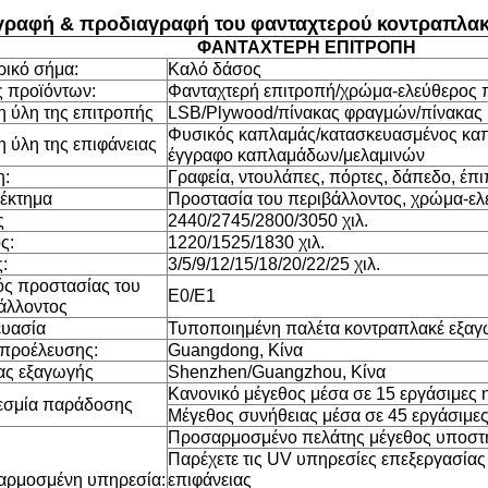
γραφή & προδιαγραφή του φανταχτερού κοντραπλα
ΦΑΝΤΑΧΤΕΡΗ ΕΠΙΤΡΟΠΗ
ικό σήμα:
Καλό δάσος
 προϊόντων:
Φανταχτερή επιτροπή/χρώμα-ελεύθερος 
 ύλη της επιτροπής
LSB/Plywood/πίνακας φραγμών/πίνακας 
Φυσικός καπλαμάς/κατασκευασμένος κα
 ύλη της επιφάνειας
έγγραφο καπλαμάδων/μελαμινών
η:
Γραφεία, ντουλάπες, πόρτες, δάπεδο, έπι
έκτημα
Προστασία του περιβάλλοντος, χρώμα-ελ
ς
2440/2745/2800/3050 χιλ.
ς:
1220/1525/1830 χιλ.
:
3/5/9/12/15/18/20/22/25 χιλ.
ς προστασίας του
E0/E1
άλλοντος
υασία
Τυποποιημένη παλέτα κοντραπλακέ εξα
προέλευσης:
Guangdong, Κίνα
ας εξαγωγής
Shenzhen/Guangzhou, Κίνα
Κανονικό μέγεθος μέσα σε 15 εργάσιμες 
εσμία παράδοσης
Μέγεθος συνήθειας μέσα σε 45 εργάσιμες
Προσαρμοσμένο πελάτης μέγεθος υποστ
Παρέχετε τις UV υπηρεσίες επεξεργασία
ρμοσμένη υπηρεσία:
επιφάνειας