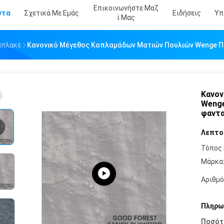
Επικοινωνήστε Μαζ
ντα
Σχετικά Με Εμάς
Ειδήσεις
Υπ
Ί Μας
απλακέ
Κανονικό Μέγεθος Καπλαμάδων Ματιών Πουλιών Wenge 
Κανον
Wenge
φαντ
Λεπτο
Τόπος 
Μάρκα
Αριθμό
Πληρω
Ποσότ