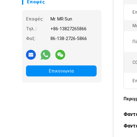
Επαφές
Επ
Επαφές:
Mr. MR Sun
Μ
Τηλ.::
+86-13827265866
Φαξ:
86-138-2726-5866
Πά
C
Επικοινωνία
Ε
Περιγ
Φαντ
Φαντ