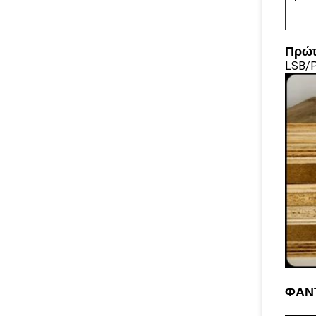
Πρώτ
LSB/P
ΦΑΝ