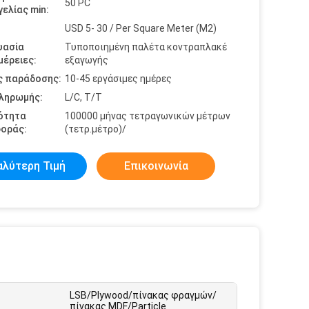
50 PC
ελίας min:
USD 5- 30 / Per Square Meter (M2)
υασία
Τυποποιημένη παλέτα κοντραπλακέ
έρειες:
εξαγωγής
ς παράδοσης:
10-45 εργάσιμες ημέρες
πληρωμής:
L/C, T/T
ότητα
100000 μήνας τετραγωνικών μέτρων
οράς:
(τετρ.μέτρο)/
αλύτερη Τιμή
Επικοινωνία
LSB/Plywood/πίνακας φραγμών/
πίνακας MDF/Particle