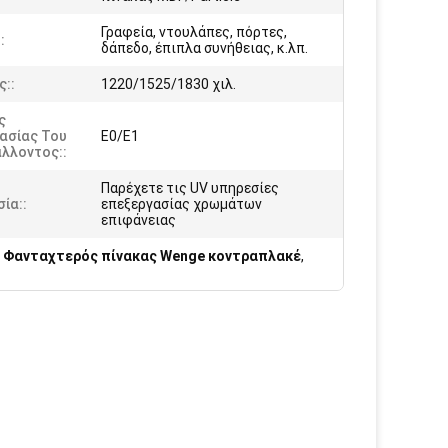
Γραφεία, ντουλάπες, πόρτες,
:
δάπεδο, έπιπλα συνήθειας, κ.λπ.
::
1220/1525/1830 χιλ.
ς
ασίας Του
E0/E1
λλοντος::
Παρέχετε τις UV υπηρεσίες
ία::
επεξεργασίας χρωμάτων
επιφάνειας
,
Φανταχτερός πίνακας Wenge κοντραπλακέ
,