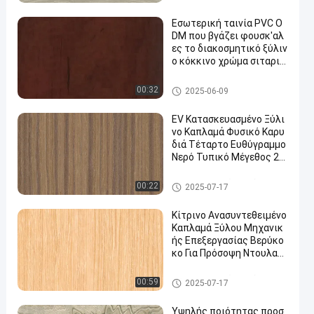
ς ποιότητας X6233(4)/X6
απλαμάς
223/X6523(4)/X8033/X8
Εσωτερική ταινία PVC O
033(4)
DM που βγάζει φουσκ'αλ
ες το διακοσμητικό ξύλιν
ο κόκκινο χρώμα σιταριο
ύ
Διακοσμητική ταινία PVC
00:32
2025-06-09
EV Κατασκευασμένο Ξύλι
νο Καπλαμά Φυσικό Καρυ
διά Τέταρτο Ευθύγραμμο
Νερό Τυπικό Μέγεθος 25
00*640MM WT-X873
Κατασκευασμένος ξύλινος κ
00:22
2025-07-17
απλαμάς
Κίτρινο Ανασυντεθειμένο
Καπλαμά Ξύλου Μηχανικ
ής Επεξεργασίας Βερύκο
κο Για Πρόσοψη Ντουλαπι
ού 044S/67/024C/244/83
13
Κατασκευασμένος ξύλινος κ
00:59
2025-07-17
απλαμάς
Υψηλής ποιότητας προσ