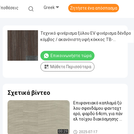
Greek
Υποθέσεις
Ζητήστε ένα απόσπασμα
Τεχνικό φινέρισμα ξύλου EV φινέρισμα δένδρο
κόμβος / ακανόνιστη υφή κόκκος TB-
L3215N/5215N/277N/8225N/0325N/2365N/535
Επικοινωνήστε τώρα
Μάθετε Περισσότερα
Σχετικά βίντεο
Επιφανειακό καπλαμά ξύ
λου σφενδάμου φανταχτ
ερό, φαρδύ 64cm, για πάν
ελ τοίχου διακόσμησης ξ
ενοδοχείου, αντίγραφο φ
υσικού σφενδάμου υψηλή
Κατασκευασμένος ξύλινος κ
00:29
2025-07-17