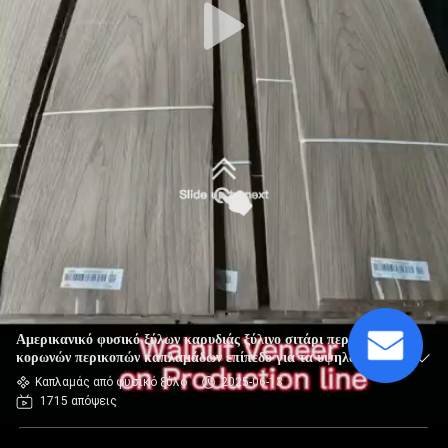
Αμερικανικό φυσικό ξύλων καρυδιάς ξύλινο σιτάρι περικοπών
κορωνών περικοπών καπλαμάδων επίπεδο για τα υψηλά
έπιπλα κατηγορίας που κάνουν τον κατασκευαστή FSC Κίνα
Καπλαμάς από φυσικό ξύλο
2025-06-13
1715 απόψεις