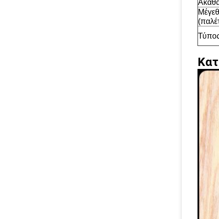
Ακαθά
Μέγεθ
(παλέτ
Τύπος
Κατ