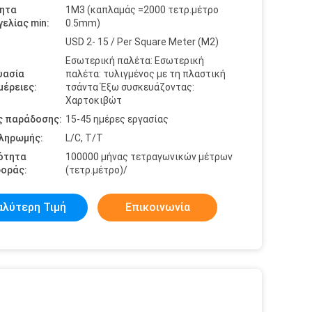
ητα
1M3 (καπλαμάς =2000 τετρ.μέτρο
ελίας min:
0.5mm)
USD 2- 15 / Per Square Meter (M2)
Εσωτερική παλέτα: Εσωτερική
υασία
παλέτα: τυλιγμένος με τη πλαστική
έρειες:
τσάντα Έξω συσκευάζοντας:
Χαρτοκιβώτ
ς παράδοσης:
15-45 ημέρες εργασίας
πληρωμής:
L/C, T/T
ότητα
100000 μήνας τετραγωνικών μέτρων
οράς:
(τετρ.μέτρο)/
αλύτερη Τιμή
Επικοινωνία