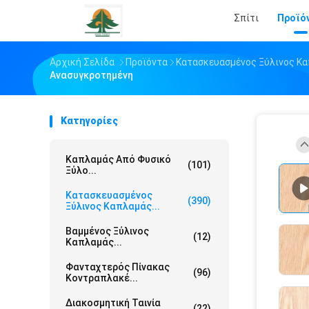
Σπίτι
Προϊό
Αρχική Σελίδα
Προϊόντα
Κατασκευασμένος Ξύλινος Κ
Ανασυγκροτημένη
Κατηγορίες
Καπλαμάς Από Φυσικό
(101)
Ξύλο...
Κατασκευασμένος
(390)
Ξύλινος Καπλαμάς...
Βαμμένος Ξύλινος
(12)
Καπλαμάς...
Φανταχτερός Πίνακας
(96)
Κοντραπλακέ...
Διακοσμητική Ταινία
(22)