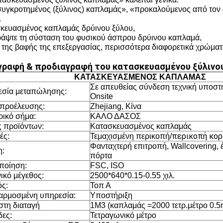
υγκροτημένος (ξύλινος) καπλαμάς», «προκαλούμενος από τον 
.
κευασμένος καπλαμάς δρύινου ξύλου,
ράψτε τη σύσταση του φυσικού άσπρου δρύινου καπλαμά,
της βαφής της επεξεργασίας, περισσότερα διαφορετικά χρώματ
γραφή & προδιαγραφή του κατασκευασμένου ξύλινο
ΚΑΤΑΣΚΕΥΑΣΜΕΝΟΣ ΚΑΠΛΑΜΑΣ
Σε απευθείας σύνδεση τεχνική υποστή
σία μεταπώλησης:
Onsite
προέλευσης:
Zhejiang, Κίνα
ικό σήμα:
ΚΑΛΟ ΔΑΣΟΣ
 προϊόντων:
Κατασκευασμένος καπλαμάς
περικοπή κο
ές:
Τεμαχισμένη περικοπή/
Φανταχτερή επιτροπή, Wallcovering, 
η:
πόρτα
ποίηση:
FSC, ISO
ικό μέγεθος:
2500*640*0.15-0.55 χιλ.
ς:
Τοπ Α
ρμοσμένη υπηρεσία:
Υποστήριξη
στη διαταγή
1M3 (καπλαμάς =2000 τετρ.μέτρο 0.
ες:
Τετραγωνικό μέτρο