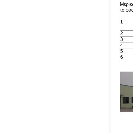
Μερικ
το φυ
1
2
3
4
5
6