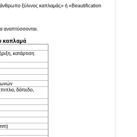
άνθρωπο ξύλινος καπλαμάς» ή «Beautification
α αναπτύσσονται.
υ καπλαμά
ριξη, κατάρτιση
ρωνών
έπιπλα, δάπεδο,
5mm)