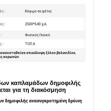
ές::
Κόψιμο σε φέτες
ος::
2500*640 χιλ.
::
Φυσικός/λευκό
::
ΤΟΠ Α
Ανασυσταθείσα επικάλυψη ξύλου βελανιδίου
,
άς κορωνών
δων καπλαμάδων δημοφιλής
εται για τη διακόσμηση
ν δημοφιλής ανασυγκροτημένη δρύινη