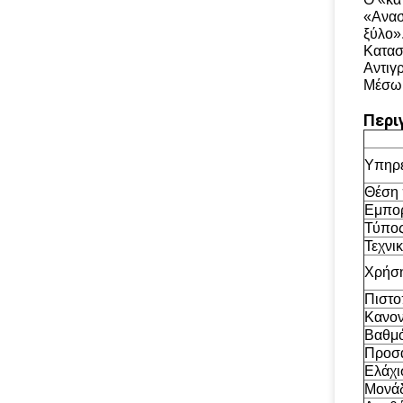
«Ανασ
ξύλο»
Κατασ
Αντιγ
Μέσω 
Περι
Υπηρε
Θέση 
Εμπορ
Τύπος
Τεχνικ
Χρήσ
Πιστο
Κανον
Βαθμό
Προσα
Ελάχι
Μονάδ