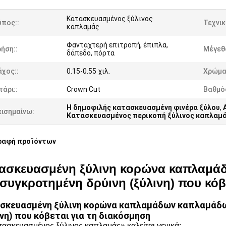
Κατασκευασμένος ξύλινος
ύπος::
Τεχνικ
καπλαμάς
Φανταχτερή επιτροπή, έπιπλα,
ήση::
Μέγεθ
δάπεδο, πόρτα
χος::
0.15-0.55 χιλ.
Χρώμα
τάρι::
Crown Cut
Βαθμός
Η δημοφιλής κατασκευασμένη φινέρα ξύλου
,
πισημαίνω:
Κατασκευασμένος περικοπή ξύλινος καπλαμ
ραφή προϊόντων
ασκευασμένη ξύλινη κορώνα καπλαμά
συγκροτημένη δρύινη (ξύλινη) που κόβ
σκευασμένη ξύλινη κορώνα καπλαμάδων καπλαμάδω
ινη) που κόβεται για τη διακόσμηση
τασκευασμένος ξύλινος καπλαμάς» καλείται γενικά: