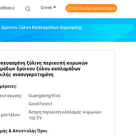
Greek
οθέσεις
Ζητήστε ένα απόσπασμα
 Δρύινου Ξύλου Καπλαμάδων Δημοφιλής
κευασμένη ξύλινη περικοπή κορωνών
μάδων δρύινου ξύλου καπλαμάδων
ιλής ανασυγκροτημένη
μέρειες:
καταγωγής:
Guangdong Κίνα
:
Good Forest
Άσπρη περικοπή καπλαμάς-κορωνών
 μοντέλου:
της EV
μής & Αποστολής Όροι: