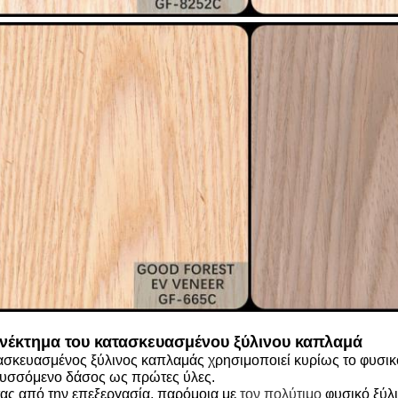
νέκτημα του κατασκευασμένου ξύλινου καπλαμά
ασκευασμένος ξύλινος καπλαμάς χρησιμοποιεί κυρίως το φυσικό
υσσόμενο δάσος ως πρώτες ύλες.
τας από την επεξεργασία, παρόμοια με
τον πολύτιμο
φυσικό ξύλ