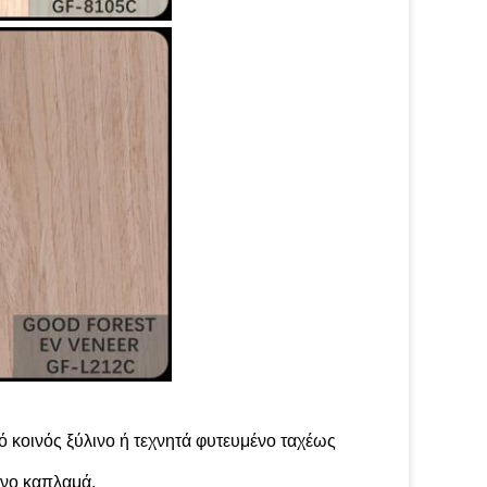
 κοινός ξύλινο ή τεχνητά φυτευμένο ταχέως
ινο καπλαμά,