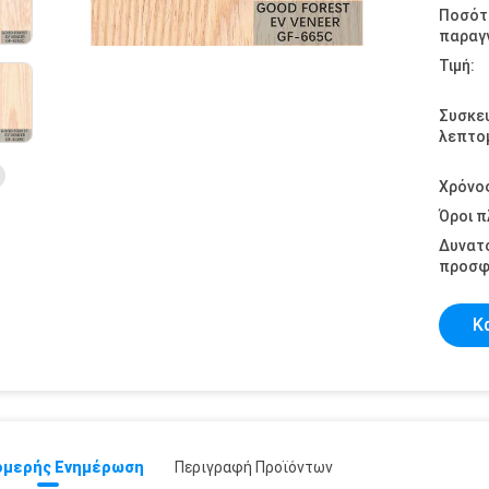
Ποσότ
παραγγ
Τιμή:
Συσκε
λεπτομ
Χρόνο
Όροι 
Δυνατ
προσφ
Κ
μερής Ενημέρωση
Περιγραφή Προϊόντων