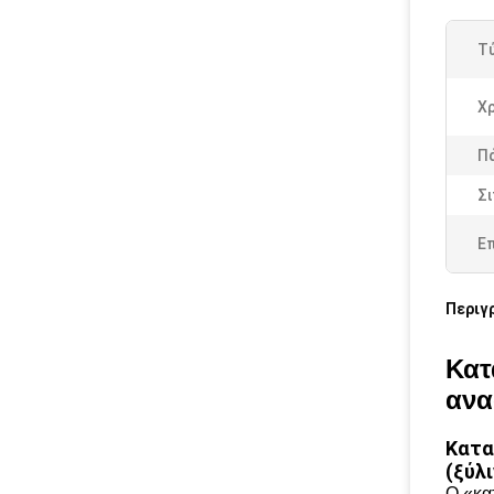
Τ
Χρ
Πά
Σι
Ε
Περιγ
Κατ
ανα
Κατα
(ξύλ
Ο «κα