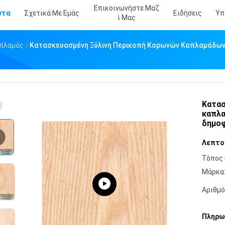
Επικοινωνήστε Μαζ
ντα
Σχετικά Με Εμάς
Ειδήσεις
Υπ
Ί Μας
απλαμάς
Κατασκευασμένη Ξύλινη Περικοπή Κορωνών Καπλαμάδων
Κατασ
καπλα
δημοφ
Λεπτο
Τόπος 
Μάρκα
Αριθμό
Πληρω