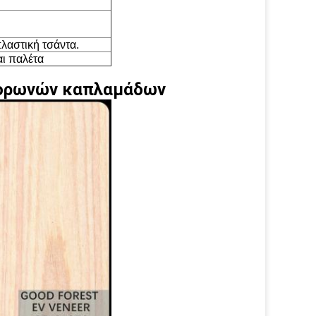
πλαστική τσάντα.
ι παλέτα
κορωνών καπλαμάδων