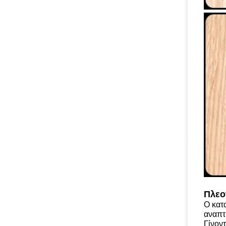
Πλεο
Ο κατ
αναπτ
Γίνον