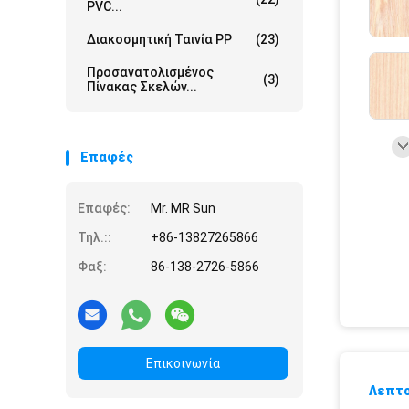
PVC...
Διακοσμητική Ταινία PP
(23)
Προσανατολισμένος
(3)
Πίνακας Σκελών...
Επαφές
Επαφές:
Mr. MR Sun
Τηλ.::
+86-13827265866
Φαξ:
86-138-2726-5866
Επικοινωνία
Λεπτο