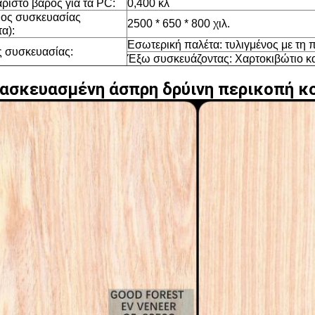
ριστο βάρος για τα PC:
0,400 κλ
ος συσκευασίας
2500 * 650 * 800 χιλ.
α):
Εσωτερική παλέτα: τυλιγμένος με τη 
 συσκευασίας:
Έξω συσκευάζοντας: Χαρτοκιβώτιο κα
ασκευασμένη άσπρη δρύινη περικοπή 