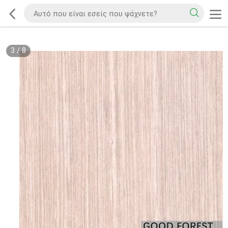
3
/
8