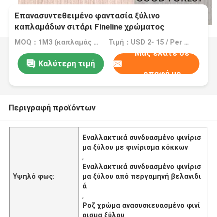
Επανασυντεθειμένο φαντασία ξύλινο
καπλαμάδων σιτάρι Fineline χρώματος
μαργαριταριών δρύινο ρόδινο
MOQ：1M3 (καπλαμάς =2000 τετρ.μέτρο 0.5mm)
Τιμή：USD 2- 15 / Per Square Meter (M2)
Μας ελάτε σε
Καλύτερη τιμή
επαφή με
Περιγραφή προϊόντων
Εναλλακτικά συνδυασμένο φινίρισ
μα ξύλου με φινίρισμα κόκκων
,
Εναλλακτικά συνδυασμένο φινίρισ
Υψηλό φως:
μα ξύλου από περγαμηνή βελανιδι
ά
,
Ροζ χρώμα ανασυσκευασμένο φινί
ρισμα ξύλου