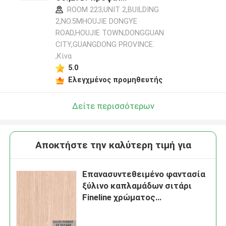
κατασκευαστή
ROOM 223,UNIT 2,BUILDING
2,NO.5MHOUJIE DONGYE
ROAD,HOUJIE TOWN,DONGGUAN
CITY,GUANGDONG PROVINCE.
,Κίνα
5.0
Ελεγχμένος προμηθευτής
Δείτε περισσότερων
Αποκτήστε την καλύτερη τιμή για
Επανασυντεθειμένο φαντασία
ξύλινο καπλαμάδων σιτάρι
Fineline χρώματος
μαργαριταριών δρύινο ρόδινο