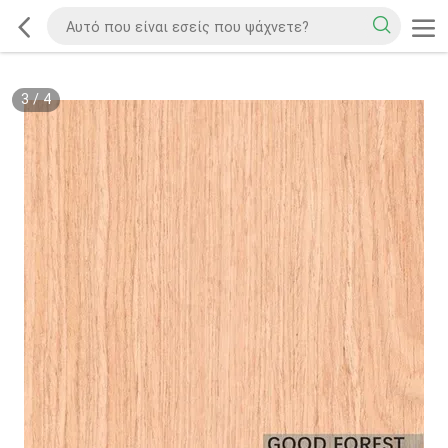
3
/
4