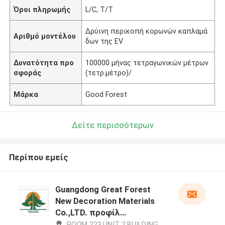
Όροι πληρωμής
L/C, T/T
Δρύινη περικοπή κορωνών καπλαμά
Αριθμό μοντέλου
δων της EV
Δυνατότητα προ
100000 μήνας τετραγωνικών μέτρων
σφοράς
(τετρ.μέτρο)/
Μάρκα
Good Forest
Δείτε περισσότερων
Περίπου εμείς
Guangdong Great Forest
New Decoration Materials
Co.,LTD. προφίλ
κατασκευαστή
ROOM 223,UNIT 2,BUILDING