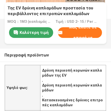
Της EV δρύινη καπλαμάδων προστασία του
περιβάλλοντος επιτροπών καπλαμάδων
κορωνών κατασκευασμένη περικοπή δρύινη
MOQ：1M3 (καπλαμάς =2000 τετρ.μέτρο 0.5mm)
Τιμή：USD 2- 15 / Per Square Meter (M2)
Μας ελάτε σε
Καλύτερη τιμή
επαφή με
Περιγραφή προϊόντων
Δρύινη περικοπή κορωνών καπλα
μάδων της EV
,
Δρύινη περικοπή κορωνών καπλα
Υψηλό φως:
μάδων
,
Κατασκευασμένες δρύινες επιτρο
πές καπλαμάδων