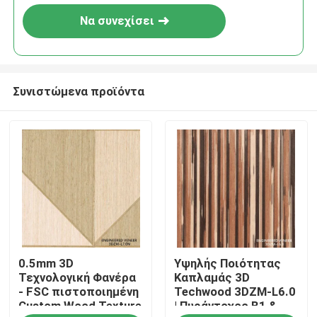
Να συνεχίσει
Συνιστώμενα προϊόντα
Σπίτι
0.5mm 3D
Υψηλής Ποιότητας
Προϊόντα
Τεχνολογική Φανέρα
Καπλαμάς 3D
- FSC πιστοποιημένη
Techwood 3DZM-L6.0
Custom Wood Texture
| Πυράντοχος B1 &
Σχετικά με εμάς