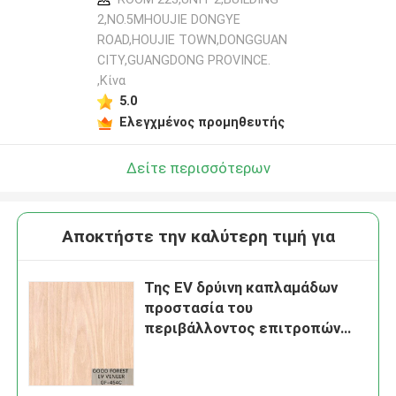
2,NO.5MHOUJIE DONGYE
ROAD,HOUJIE TOWN,DONGGUAN
CITY,GUANGDONG PROVINCE.
,Κίνα
5.0
Ελεγχμένος προμηθευτής
Δείτε περισσότερων
Αποκτήστε την καλύτερη τιμή για
Της EV δρύινη καπλαμάδων
προστασία του
περιβάλλοντος επιτροπών
καπλαμάδων κορωνών
κατασκευασμένη περικοπή
δρύινη