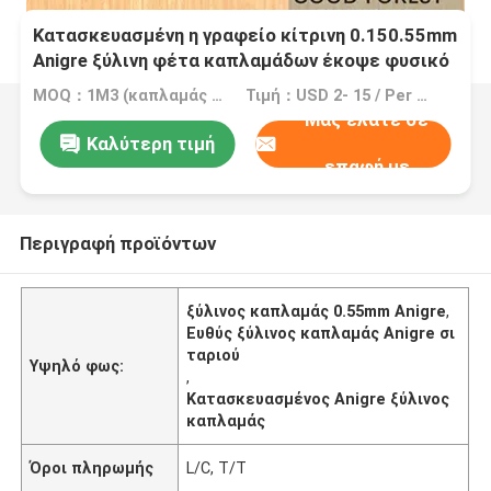
Κατασκευασμένη η γραφείο κίτρινη 0.150.55mm
Anigre ξύλινη φέτα καπλαμάδων έκοψε φυσικό
MOQ：1M3 (καπλαμάς =2000 τετρ.μέτρο 0.5mm)
Τιμή：USD 2- 15 / Per Square Meter (M2)
Μας ελάτε σε
Καλύτερη τιμή
επαφή με
Περιγραφή προϊόντων
ξύλινος καπλαμάς 0.55mm Anigre
,
Ευθύς ξύλινος καπλαμάς Anigre σι
ταριού
Υψηλό φως:
,
Κατασκευασμένος Anigre ξύλινος
καπλαμάς
Όροι πληρωμής
L/C, T/T