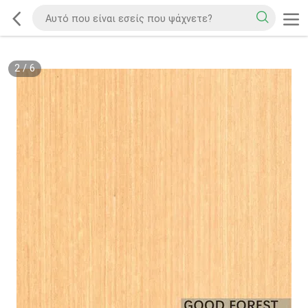
3
/
6