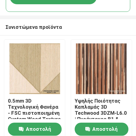
Συνιστώμενα προϊόντα
Σπίτι
0.5mm 3D
Υψηλής Ποιότητας
Τεχνολογική Φανέρα
Καπλαμάς 3D
- FSC πιστοποιημένη
Techwood 3DZM-L6.0
Προϊόντα
Custom Wood Texture
| Πυράντοχος B1 &
Φανέρα για
Πιστοποιημένος FSC,
Αποστολή
Αποστολή
εσωτερικές πόρτες
Διαθέσιμος σε
Σχετικά με εμάς