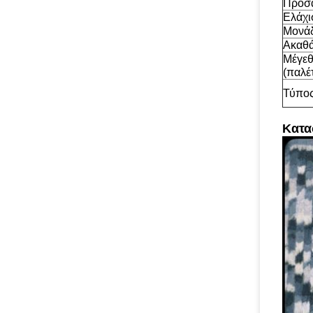
Προσα
Ελάχι
Μονάδ
Ακαθά
Μέγεθ
(παλέτ
Τύπος
Κατα