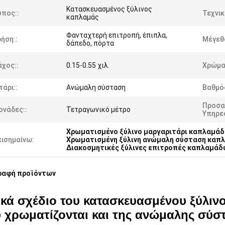
Κατασκευασμένος ξύλινος
ύπος::
Τεχνικ
καπλαμάς
Φανταχτερή επιτροπή, έπιπλα,
ήση::
Μέγεθ
δάπεδο, πόρτα
χος::
0.15-0.55 χιλ.
Χρώμα
τάρι::
Ανώμαλη σύσταση
Βαθμός
Προσα
ονάδες::
Τετραγωνικό μέτρο
Υπηρεσ
Χρωματισμένο ξύλινο μαργαριτάρι καπλαμά
πισημαίνω:
Χρωματισμένη ξύλινη ανώμαλη σύσταση καπ
Διακοσμητικές ξύλινες επιτροπές καπλαμάδ
ραφή προϊόντων
ικά σχέδιο του κατασκευασμένου ξύλι
 χρωματίζονται και της ανώμαλης σύστ