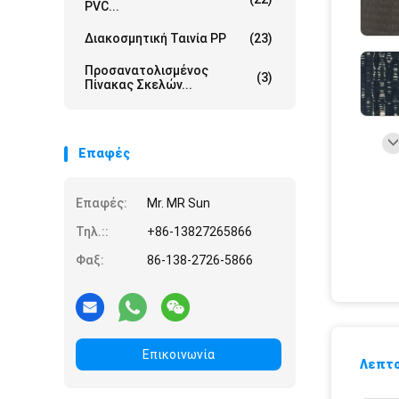
PVC...
Διακοσμητική Ταινία PP
(23)
Προσανατολισμένος
(3)
Πίνακας Σκελών...
Επαφές
Επαφές:
Mr. MR Sun
Τηλ.::
+86-13827265866
Φαξ:
86-138-2726-5866
Επικοινωνία
Λεπτο