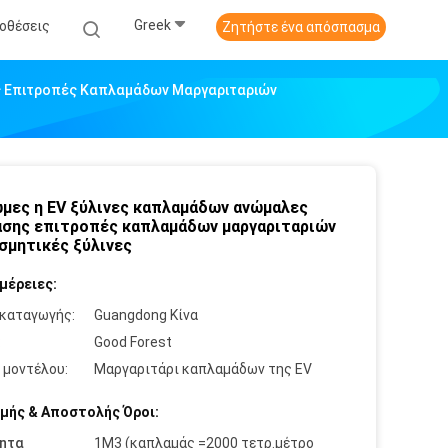
Greek
οθέσεις
Ζητήστε ένα απόσπασμα
ς Επιτροπές Καπλαμάδων Μαργαριταριών
μες η EV ξύλινες καπλαμάδων ανώμαλες
σης επιτροπές καπλαμάδων μαργαριταριών
σμητικές ξύλινες
μέρειες:
καταγωγής:
Guangdong Κίνα
:
Good Forest
 μοντέλου:
Μαργαριτάρι καπλαμάδων της EV
μής & Αποστολής Όροι:
ητα
1M3 (καπλαμάς =2000 τετρ.μέτρο