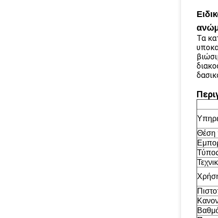
Ειδι
ανώμ
Τα κα
υποκα
βιώσι
διακο
δασικ
Περι
Υπηρε
Θέση 
Εμπορ
Τύπος
Τεχνικ
Χρήσ
Πιστο
Κανον
Βαθμό