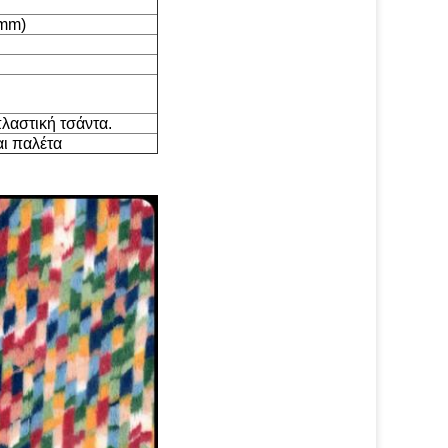
5mm)
πλαστική τσάντα.
ι παλέτα