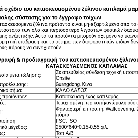
κά σχέδιο του κατασκευασμένου ξύλινου καπλαμά μαρ
αλης σύστασης για το έγγραφο τοίχων
τασκευασμένα ξύλινα προϊόντα είναι μη-εξαρτώμενα από το φ
τάστατο των όλο και περισσότερο λιγοστών φυσικών δασικών
μης ανάπτυξης. Αυτά τα προϊόντα μπορούν όχι μόνο να ικαν
σμητική επίδραση και το αίτημα των διαφορετικών ειδών δέν
ούς πόρους να συνεχιστούν.
γραφή & προδιαγραφή του κατασκευασμένου ξύλινο
ΚΑΤΑΣΚΕΥΑΣΜΕΝΟΣ ΚΑΠΛΑΜΑΣ
Σε απευθείας σύνδεση τεχνική υποστή
σία μεταπώλησης:
Onsite
Guangdong, Κίνα
προέλευσης:
ικό σήμα:
ΚΑΛΟ ΔΑΣΟΣ
 προϊόντων:
Κατασκευασμένος καπλαμάς
ανώμαλη σύσ
ές:
Τεμαχισμένη περικοπή/
Φανταχτερή επιτροπή, Wallcovering, 
η:
πόρτα
ποίηση:
FSC, ISO
ικό μέγεθος:
2500*640*0.15-0.55 χιλ.
ς:
Τοπ A/B