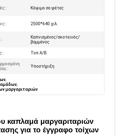
ές::
Κόψιμο σε φέτες
ος::
2500*640 χιλ.
Καπνισμένος/σκοτεινός/
::
βαμμένος
::
Τοπ A/B
ρμοσμένη
Υποστήριξη
ία::
δων
,
λαμάδων
,
ων μαργαριταριών
νου καπλαμά μαργαριταριών
ασης για το έγγραφο τοίχων