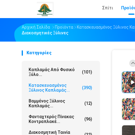
Σπίτι
Προϊό
Αρχική Σελίδα
Προϊόντα
Κατασκευασμένος Ξύλινος Κ
Διακοσμητικές Ξύλινες
Κατηγορίες
Καπλαμάς Από Φυσικό
(101)
Ξύλο...
Κατασκευασμένος
(390)
Ξύλινος Καπλαμάς...
Βαμμένος Ξύλινος
(12)
Καπλαμάς...
Φανταχτερός Πίνακας
(96)
Κοντραπλακέ...
Διακοσμητική Ταινία
(22)