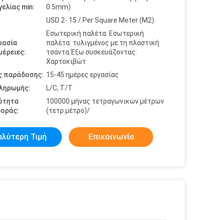
ελίας min:
0.5mm)
USD 2- 15 / Per Square Meter (M2)
Εσωτερική παλέτα: Εσωτερική
υασία
παλέτα: τυλιγμένος με τη πλαστική
έρειες:
τσάντα Έξω συσκευάζοντας:
Χαρτοκιβώτ
ς παράδοσης:
15-45 ημέρες εργασίας
πληρωμής:
L/C, T/T
ότητα
100000 μήνας τετραγωνικών μέτρων
οράς:
(τετρ.μέτρο)/
αλύτερη Τιμή
Επικοινωνία