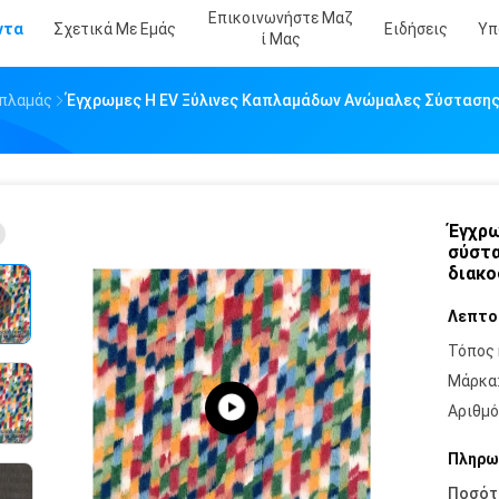
Επικοινωνήστε Μαζ
ντα
Σχετικά Με Εμάς
Ειδήσεις
Υπ
Ί Μας
απλαμάς
Έγχρωμες Η EV Ξύλινες Καπλαμάδων Ανώμαλες Σύσταση
Έγχρω
σύστα
διακο
Λεπτο
Τόπος 
Μάρκα
Αριθμό
Πληρω
Ποσότ