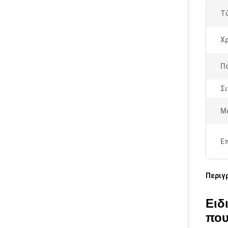
Τ
Χρ
Πά
Σι
Μ
Ε
Περιγ
Ειδ
που