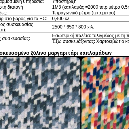
ρμοσμένη υπηρεσία:
Υποστήριξη
στη διαταγή
1M3 (καπλαμάς =2000 τετρ.μέτρο 0.
ες:
Τετραγωνικό μέτρο (τετρ.μέτρο)
ριστο βάρος για τα PC:
0,400 κλ
ος συσκευασίας
2500 * 650 * 800 χιλ.
α):
Εσωτερική παλέτα: τυλιγμένος με τη 
 συσκευασίας:
Έξω συσκευάζοντας: Χαρτοκιβώτιο κα
μαργαριτάρι καπλαμάδων
σκευασμένο ξύλινο