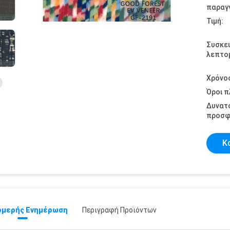
παραγγ
Τιμή:
Συσκε
λεπτομ
Χρόνο
Όροι 
Δυνατ
προσφ
Κ
μερής Ενημέρωση
Περιγραφή Προϊόντων