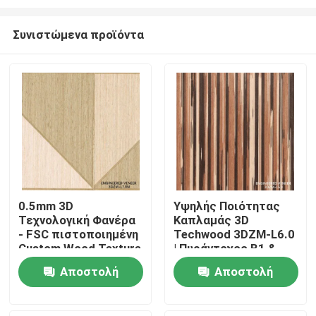
Συνιστώμενα προϊόντα
0.5mm 3D
Υψηλής Ποιότητας
Τεχνολογική Φανέρα
Καπλαμάς 3D
Σπίτι
- FSC πιστοποιημένη
Techwood 3DZM-L6.0
Custom Wood Texture
| Πυράντοχος B1 &
Φανέρα για
Πιστοποιημένος FSC,
Προϊόντα
Αποστολή
Αποστολή
εσωτερικές πόρτες
Διαθέσιμος σε
3DZM-L7.0N
Ειδικές Διαστάσεις
ερώτησης
ερώτησης
Σχετικά με εμάς