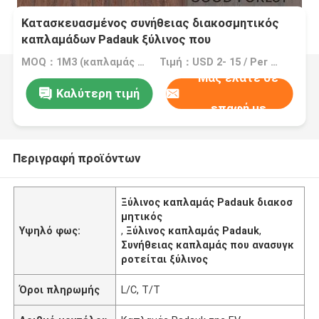
Κατασκευασμένος συνήθειας διακοσμητικός
καπλαμάδων Padauk ξύλινος που
ανασυγκροτείται
MOQ：1M3 (καπλαμάς =2000 τετρ.μέτρο 0.5mm)
Τιμή：USD 2- 15 / Per Square Meter (M2)
Μας ελάτε σε
Καλύτερη τιμή
επαφή με
Περιγραφή προϊόντων
Ξύλινος καπλαμάς Padauk διακοσ
μητικός
Υψηλό φως:
,
Ξύλινος καπλαμάς Padauk
,
Συνήθειας καπλαμάς που ανασυγκ
ροτείται ξύλινος
Όροι πληρωμής
L/C, T/T