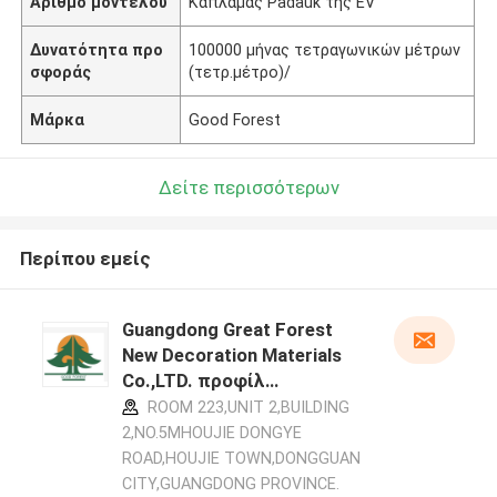
Αριθμό μοντέλου
Καπλαμάς Padauk της EV
Δυνατότητα προ
100000 μήνας τετραγωνικών μέτρων
σφοράς
(τετρ.μέτρο)/
Μάρκα
Good Forest
Δείτε περισσότερων
Περίπου εμείς
Guangdong Great Forest
New Decoration Materials
Co.,LTD. προφίλ
κατασκευαστή
ROOM 223,UNIT 2,BUILDING
2,NO.5MHOUJIE DONGYE
ROAD,HOUJIE TOWN,DONGGUAN
CITY,GUANGDONG PROVINCE.