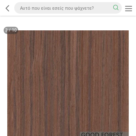
3
/
10