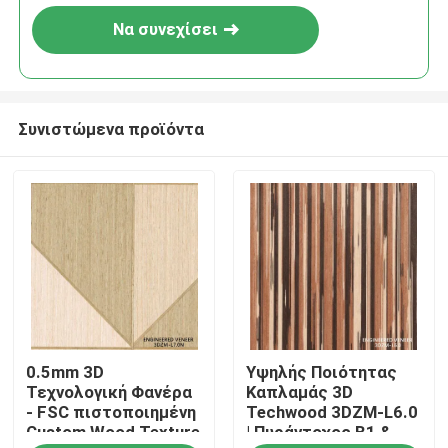
Να συνεχίσει
Συνιστώμενα προϊόντα
Σπίτι
0.5mm 3D
Υψηλής Ποιότητας
Προϊόντα
Τεχνολογική Φανέρα
Καπλαμάς 3D
- FSC πιστοποιημένη
Techwood 3DZM-L6.0
Custom Wood Texture
| Πυράντοχος B1 &
Σχετικά με εμάς