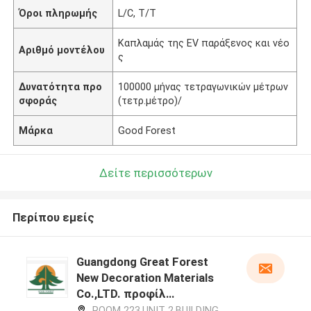
Όροι πληρωμής
L/C, T/T
Καπλαμάς της EV παράξενος και νέο
Αριθμό μοντέλου
ς
Δυνατότητα προ
100000 μήνας τετραγωνικών μέτρων
σφοράς
(τετρ.μέτρο)/
Μάρκα
Good Forest
Δείτε περισσότερων
Περίπου εμείς
Guangdong Great Forest
New Decoration Materials
Co.,LTD. προφίλ
κατασκευαστή
ROOM 223,UNIT 2,BUILDING