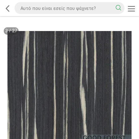
3
/
27