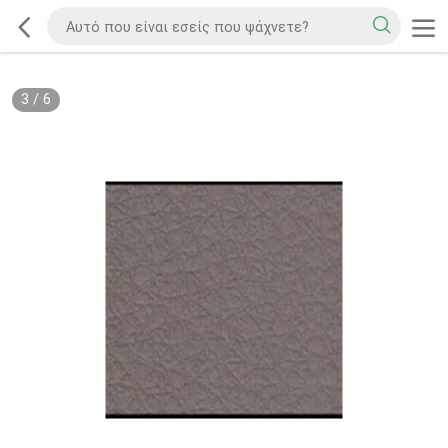
3
/
6