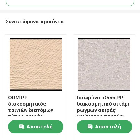
Συνιστώμενα προϊόντα
ODM PP
Ισιωμένο cOem PP
Σπίτι
διακοσμητικός
διακοσμητικό σιτάρι
ταινιών διατόμων
ρωγμών σειράς
τύπος σειράς
χρώματος ταινιών
Προϊόντα
χρώματος σιταριού
καθαρό
Αποστολή
Αποστολή
καθαρός που
προσαρμόζεται
Σχετικά με εμάς
ερώτησης
ερώτησης