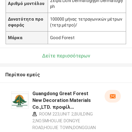
Σειρά Lichi Dermatoglyph Dermatogly
Αριθμό μοντέλου
ph
Δυνατότητα προ
100000 μήνας τετραγωνικών μέτρων
σφοράς
(τετρ.μέτρο)/
Μάρκα
Good Forest
Δείτε περισσότερων
Περίπου εμείς
Guangdong Great Forest
New Decoration Materials
Co.,LTD. προφίλ
κατασκευαστή
ROOM 223,UNIT 2,BUILDING
2,NO.5MHOUJIE DONGYE
ROAD,HOUJIE TOWN,DONGGUAN