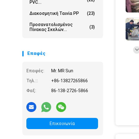
PVC...
Διακοσμητική Ταινία PP
(23)
Προσανατολισμένος
(3)
Πίνακας Σκελών...
Επαφές
Επαφές:
Mr. MR Sun
Τηλ.::
+86-13827265866
Φαξ:
86-138-2726-5866
Επικοινωνία