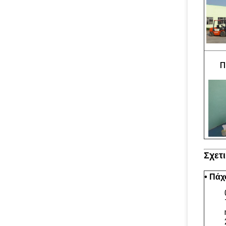
Π
Σχετ
• Πάχ