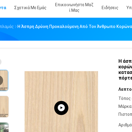
Επικοινωνήστε Μαζ
ντα
Σχετικά Με Εμάς
Ειδήσεις
Υπ
Ί Μας
απλαμάς
Η Άσπρη Δρύινη Προκαλούμενη Από Τον Άνθρωπο Κορών
Η άσπ
κορών
κατασ
πόρτ
Λεπτο
Τόπος 
Μάρκα
Πιστοπ
Αριθμό