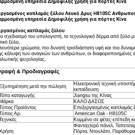
ρμοσμένη υπηρεσία Δημοφιλής χρήση για πόρτες Κίνα
εργασμένος καπλαμάς ξύλου Λευκό Δρυς H8105C Ανθρωπο
ρμοσμένη υπηρεσία Δημοφιλής χρήση για πόρτες Κίνα
εργασμένος καπλαμάς ξύλου
το σχεδιασμό του υπολογιστή, το τεχνολογικό δέρμα από ξύλο μ
ικό ξύλο,
τεινότερα χρώματα, πιο δυνατή τρισδιάστατη υφή και πιο δυναμικ
ς κάλυψη των αναγκών των ανθρώπων, οι διαφοροποιημένες επ
αλωτικής ψυχολογίας.
γραφή & Προδιαγραφές
Ηλεκτρονική τεχνική υποστήρ
Εξυπηρέτηση μετά την πώληση
εκπαίδευση
Τόπο καταγωγής
Jiangsu της Κίνας
Μάρκα
ΚΑΛΟ ΔΑΣΟΣ
Τύπος Προϊόντος
Επεξεργασμένος καπλαμάς 
Τύπος Αρ.
American Oak - H8105C
Τεχνικές
Κομμένο σε φέτες-επίπεδη 
Φανταχτερό πάνελ, Ταπετσαρ
Χρήση
Πόρτα, Ντουλάπι, Παράθυρα,