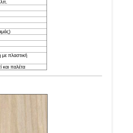
.λπ.
αμάς)
η με πλαστική
ί και παλέτα