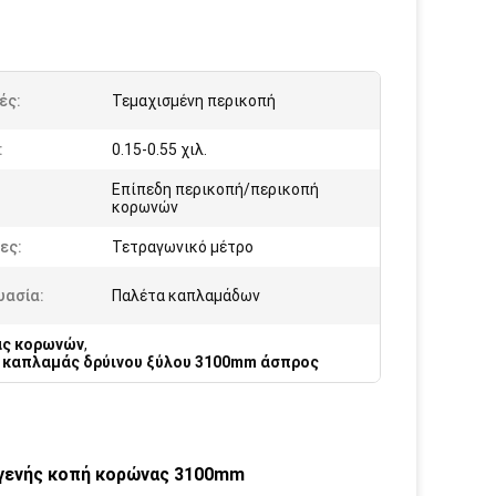
ές:
Τεμαχισμένη περικοπή
:
0.15-0.55 χιλ.
Επίπεδη περικοπή/περικοπή
:
κορωνών
ες:
Τετραγωνικό μέτρο
υασία:
Παλέτα καπλαμάδων
άς κορωνών
,
,
καπλαμάς δρύινου ξύλου 3100mm άσπρος
γενής κοπή κορώνας 3100mm