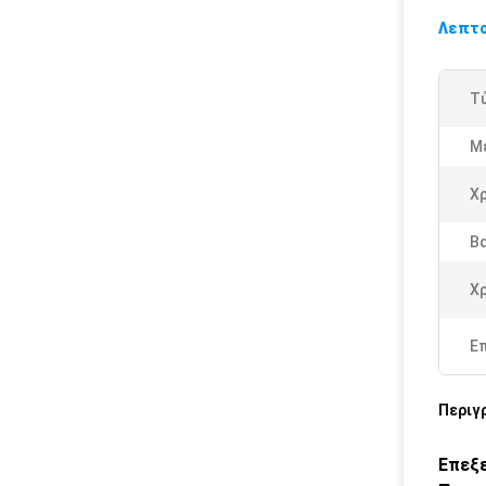
Λεπτο
Τ
Μ
Χ
Β
Χ
Ε
Περιγ
Επεξ