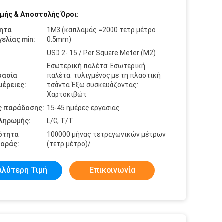
μής & Αποστολής Όροι:
ητα
1M3 (καπλαμάς =2000 τετρ.μέτρο
ελίας min:
0.5mm)
USD 2- 15 / Per Square Meter (M2)
Εσωτερική παλέτα: Εσωτερική
υασία
παλέτα: τυλιγμένος με τη πλαστική
έρειες:
τσάντα Έξω συσκευάζοντας:
Χαρτοκιβώτ
ς παράδοσης:
15-45 ημέρες εργασίας
πληρωμής:
L/C, T/T
ότητα
100000 μήνας τετραγωνικών μέτρων
οράς:
(τετρ.μέτρο)/
αλύτερη Τιμή
Επικοινωνία