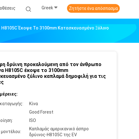
Greek
οθέσεις
Ζητήστε ένα απόσπασμα
α H8105C Έκοψε Το 3100mm Κατασκευασμένο Ξύλινο
ρη δρύινη προκαλούμενη από τον άνθρωπο
α H8105C έκοψε το 3100mm
κευασμένο ξύλινο καπλαμά δημοφιλή για τις
ες
μέρειες:
καταγωγής:
Κίνα
:
Good Forest
οίηση:
ISO
Καπλαμάς αμερικανικό άσπρο
 μοντέλου:
δρύινος-H8105C της EV