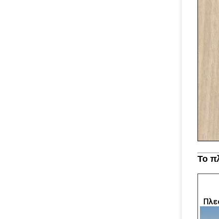
Το π
Πλε