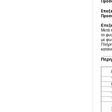
Προσα
Επεξ
Προσα
Επεξ
Μετά 
το φυσ
με φω
Πλήρη
καταν
Περι