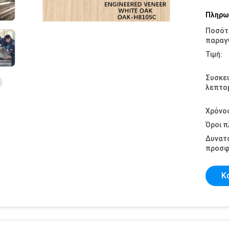
Πληρω
Ποσότ
παραγγ
Τιμή:
Συσκε
λεπτομ
Χρόνο
Όροι 
Δυνατ
προσφ
Κ