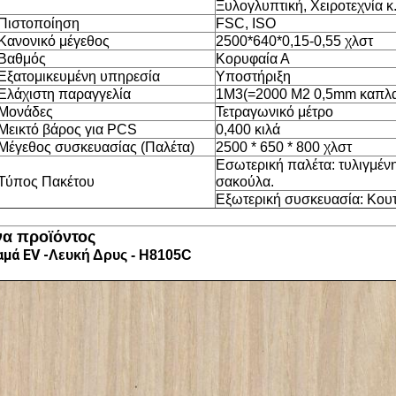
Ξυλογλυπτική, Χειροτεχνία κ
Πιστοποίηση
FSC, ISO
Κανονικό μέγεθος
2500*640*0,15-0,55 χλστ
Βαθμός
Κορυφαία Α
Εξατομικευμένη υπηρεσία
Υποστήριξη
Ελάχιστη παραγγελία
1M3(=2000 M2 0,5mm καπλ
Μονάδες
Τετραγωνικό μέτρο
Μεικτό βάρος για PCS
0,400 κιλά
Μέγεθος συσκευασίας (Παλέτα)
2500 * 650 * 800 χλστ
Εσωτερική παλέτα: τυλιγμέν
Τύπος Πακέτου
σακούλα.
Εξωτερική συσκευασία: Κουτ
να προϊόντος
μά EV -
Λευκή Δρυς - H8105C