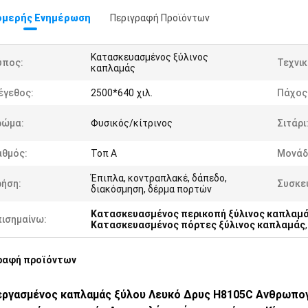
μερής Ενημέρωση
Περιγραφή Προϊόντων
Κατασκευασμένος ξύλινος
ύπος:
Τεχνικ
καπλαμάς
έγεθος:
2500*640 χιλ.
Πάχος
ρώμα:
Φυσικός/κίτρινος
Σιτάρι
αθμός:
Τοπ Α
Μονάδ
Έπιπλα, κοντραπλακέ, δάπεδο,
ρήση:
Συσκε
διακόσμηση, δέρμα πορτών
Κατασκευασμένος περικοπή ξύλινος καπλαμ
πισημαίνω:
Κατασκευασμένος πόρτες ξύλινος καπλαμάς
ραφή προϊόντων
εργασμένος καπλαμάς ξύλου Λευκό Δρυς H8105C Ανθρωπο