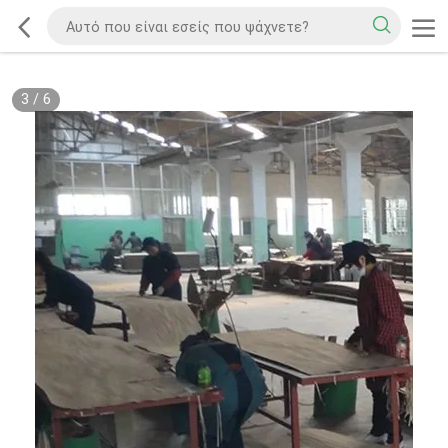
3
/
6