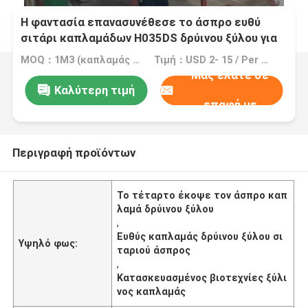
Η φαντασία επανασυνέθεσε το άσπρο ευθύ
σιτάρι καπλαμάδων H035DS δρύινου ξύλου για
τις βιοτεχνίες
MOQ：1M3 (καπλαμάς =2000 τετρ.μέτρο 0.5mm)
Τιμή：USD 2- 15 / Per Square Meter (M2)
Μας ελάτε σε
Καλύτερη τιμή
επαφή με
Περιγραφή προϊόντων
Το τέταρτο έκοψε τον άσπρο καπ
λαμά δρύινου ξύλου
,
Ευθύς καπλαμάς δρύινου ξύλου σι
Υψηλό φως:
ταριού άσπρος
,
Κατασκευασμένος βιοτεχνίες ξύλι
νος καπλαμάς