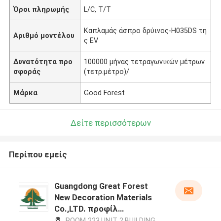
Όροι πληρωμής
L/C, T/T
Καπλαμάς άσπρο δρύινος-H035DS τη
Αριθμό μοντέλου
ς EV
Δυνατότητα προ
100000 μήνας τετραγωνικών μέτρων
σφοράς
(τετρ.μέτρο)/
Μάρκα
Good Forest
Δείτε περισσότερων
Περίπου εμείς
Guangdong Great Forest
New Decoration Materials
Co.,LTD. προφίλ
κατασκευαστή
ROOM 223,UNIT 2,BUILDING