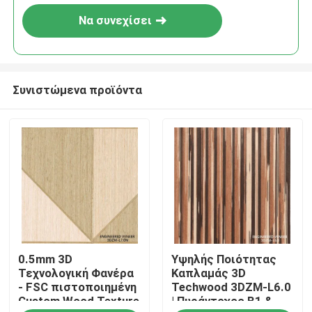
Να συνεχίσει
Συνιστώμενα προϊόντα
Σπίτι
0.5mm 3D
Υψηλής Ποιότητας
Προϊόντα
Τεχνολογική Φανέρα
Καπλαμάς 3D
- FSC πιστοποιημένη
Techwood 3DZM-L6.0
Custom Wood Texture
| Πυράντοχος B1 &
Σχετικά με εμάς