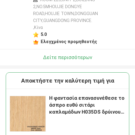
2,NO.5MHOUJIE DONGYE
ROAD,HOUJIE TOWN,DONGGUAN
CITY,GUANGDONG PROVINCE.
,Κίνα
5.0
Ελεγχμένος προμηθευτής
Δείτε περισσότερων
Αποκτήστε την καλύτερη τιμή για
Η φαντασία επανασυνέθεσε το
άσπρο ευθύ σιτάρι
καπλαμάδων H035DS δρύινου
ξύλου για τις βιοτεχνίες