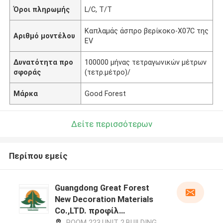
Όροι πληρωμής
L/C, T/T
Καπλαμάς άσπρο βερίκοκο-X07C της
Αριθμό μοντέλου
EV
Δυνατότητα προ
100000 μήνας τετραγωνικών μέτρων
σφοράς
(τετρ.μέτρο)/
Μάρκα
Good Forest
Δείτε περισσότερων
Περίπου εμείς
Guangdong Great Forest
New Decoration Materials
Co.,LTD. προφίλ
κατασκευαστή
ROOM 223,UNIT 2,BUILDING