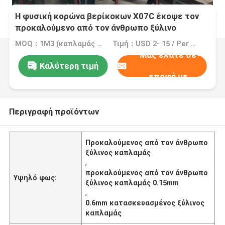
Η φυσική κορώνα βερίκοκων X07C έκοψε τον
προκαλούμενο από τον άνθρωπο ξύλινο
καπλαμά για τον καπλαμά προσώπου της
MOQ：1M3 (καπλαμάς =2000 τετρ.μέτρο 0.5mm)
Τιμή：USD 2- 15 / Per Square Meter (M2)
πόρτας/του γραφείου
Μας ελάτε σε
Καλύτερη τιμή
επαφή με
Περιγραφή προϊόντων
Προκαλούμενος από τον άνθρωπο
ξύλινος καπλαμάς
,
προκαλούμενος από τον άνθρωπο
Υψηλό φως:
ξύλινος καπλαμάς 0.15mm
,
0.6mm κατασκευασμένος ξύλινος
καπλαμάς