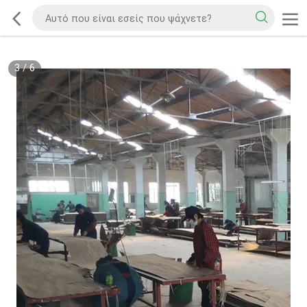
3
/
6