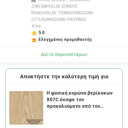
2,NO.5MHOUJIE DONGYE
ROAD,HOUJIE TOWN,DONGGUAN
CITY,GUANGDONG PROVINCE.
,Κίνα
5.0
Ελεγχμένος προμηθευτής
Δείτε περισσότερων
Αποκτήστε την καλύτερη τιμή για
Η φυσική κορώνα βερίκοκων
X07C έκοψε τον
προκαλούμενο από τον
άνθρωπο ξύλινο καπλαμά για
τον καπλαμά προσώπου της
πόρτας/του γραφείου