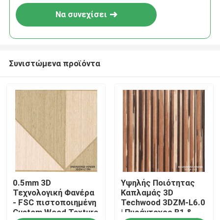
Να συνεχίσει
Συνιστώμενα προϊόντα
Σπίτι
0.5mm 3D
Υψηλής Ποιότητας
Προϊόντα
Τεχνολογική Φανέρα
Καπλαμάς 3D
- FSC πιστοποιημένη
Techwood 3DZM-L6.0
Custom Wood Texture
| Πυράντοχος B1 &
Σχετικά με εμάς