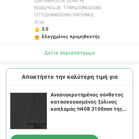
2,NO.5MHOUJIE DONGYE
ROAD,HOUJIE TOWN,DONGGUAN
CITY,GUANGDONG PROVINCE.
,Κίνα
5.0
Ελεγχμένος προμηθευτής
Δείτε περισσότερων
Αποκτήστε την καλύτερη τιμή για
Ανασυγκροτημένος σύνθετος
κατασκευασμένος ξύλινος
καπλαμάς H408 3100mm της
Ebony για το γραφείο