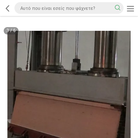
3
/
6