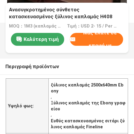
Ανασυγκροτημένος σύνθετος
κατασκευασμένος ξύλινος καπλαμάς H408
3100mm της Ebony για το γραφείο
MOQ：1M3 (καπλαμάς =2000 τετρ.μέτρο 0.5mm)
Τιμή：USD 2- 15 / Per Square Meter (M2)
Μας ελάτε σε
Καλύτερη τιμή
επαφή με
Περιγραφή προϊόντων
ξύλινος καπλαμάς 2500x640mm Eb
ony
,
Ξύλινος καπλαμάς της Ebony γραφ
Υψηλό φως:
είου
,
Ευθύς κατασκευασμένος σιτάρι ξύ
λινος καπλαμάς Fineline