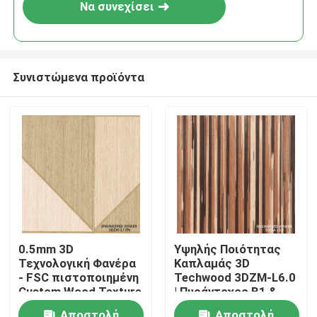
Να συνεχίσει
Συνιστώμενα προϊόντα
Σπίτι
0.5mm 3D
Υψηλής Ποιότητας
Τεχνολογική Φανέρα
Καπλαμάς 3D
Προϊόντα
- FSC πιστοποιημένη
Techwood 3DZM-L6.0
Custom Wood Texture
| Πυράντοχος B1 &
Φανέρα για
Πιστοποιημένος FSC,
Σχετικά με εμάς
Αποστολή
Αποστολή