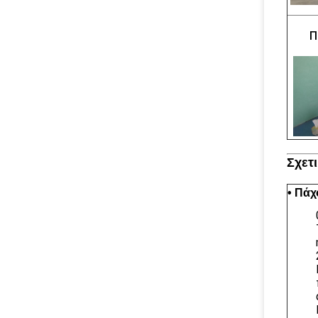
Π
Σχετ
• Πάχ