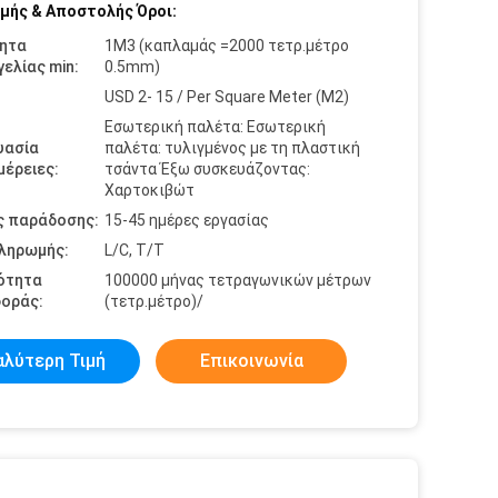
μής & Αποστολής Όροι:
ητα
1M3 (καπλαμάς =2000 τετρ.μέτρο
ελίας min:
0.5mm)
USD 2- 15 / Per Square Meter (M2)
Εσωτερική παλέτα: Εσωτερική
υασία
παλέτα: τυλιγμένος με τη πλαστική
έρειες:
τσάντα Έξω συσκευάζοντας:
Χαρτοκιβώτ
ς παράδοσης:
15-45 ημέρες εργασίας
πληρωμής:
L/C, T/T
ότητα
100000 μήνας τετραγωνικών μέτρων
οράς:
(τετρ.μέτρο)/
αλύτερη Τιμή
Επικοινωνία