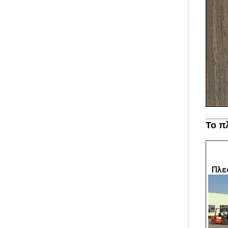
Το π
Πλε