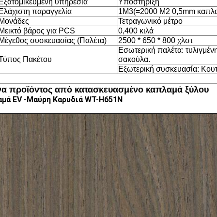
Εξατομικευμένη υπηρεσία
Υποστήριξη
Ελάχιστη παραγγελία
1M3(=2000 M2 0,5mm καπλ
Μονάδες
Τετραγωνικό μέτρο
Μεικτό βάρος για PCS
0,400 κιλά
Μέγεθος συσκευασίας (Παλέτα)
2500 * 650 * 800 χλστ
Εσωτερική παλέτα: τυλιγμέν
Τύπος Πακέτου
σακούλα.
Εξωτερική συσκευασία: Κουτ
να προϊόντος από κατασκευασμένο καπλαμά ξύλου
μά EV -
Μαύρη Καρυδιά WT-H651N