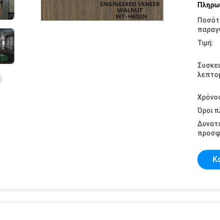
Πληρω
Ποσότ
παραγγ
Τιμή:
Συσκε
λεπτομ
Χρόνο
Όροι 
Δυνατ
προσφ
Κ