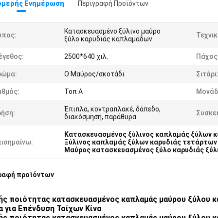
μερής Ενημέρωση
Περιγραφή Προϊόντων
Κατασκευασμένο ξύλινο μαύρο
ύπος:
Τεχνικ
ξύλο καρυδιάς καπλαμάδων
έγεθος:
2500*640 χιλ.
Πάχος
ρώμα:
Ο Μαύρος/σκοτάδι
Σιτάρι
αθμός:
Τοπ Α
Μονάδ
Έπιπλα, κοντραπλακέ, δάπεδο,
ρήση:
Συσκε
διακόσμηση, παράθυρα
Κατασκευασμένος ξύλινος καπλαμάς ξύλων κ
πισημαίνω:
Ξύλινος καπλαμάς ξύλων καρυδιάς τετάρτων
Μαύρος κατασκευασμένος ξύλο καρυδιάς ξύλ
ραφή προϊόντων
ς ποιότητας κατασκευασμένος καπλαμάς μαύρου ξύλου κα
 για Επένδυση Τοίχων Κίνα
ς ποιότητας κατασκευασμένος καπλαμάς μαύρου ξύλου κα