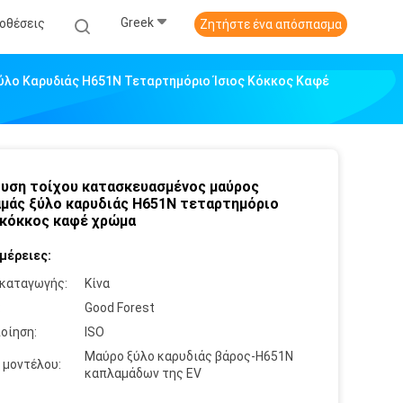
Greek
οθέσεις
Ζητήστε ένα απόσπασμα
λο Καρυδιάς H651N Τεταρτημόριο Ίσιος Κόκκος Καφέ
υση τοίχου κατασκευασμένος μαύρος
μάς ξύλο καρυδιάς H651N τεταρτημόριο
 κόκκος καφέ χρώμα
μέρειες:
καταγωγής:
Κίνα
:
Good Forest
οίηση:
ISO
Μαύρο ξύλο καρυδιάς βάρος-H651N
 μοντέλου:
καπλαμάδων της EV