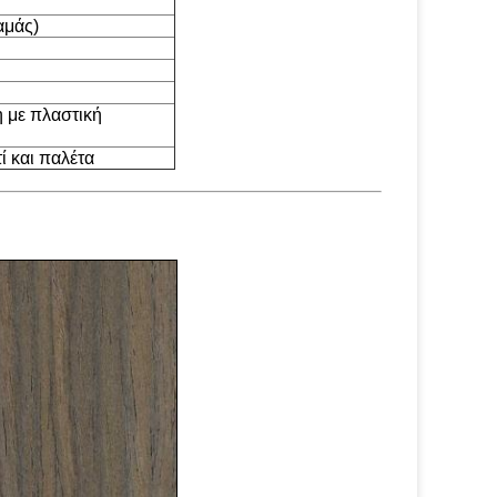
αμάς)
η με πλαστική
ί και παλέτα