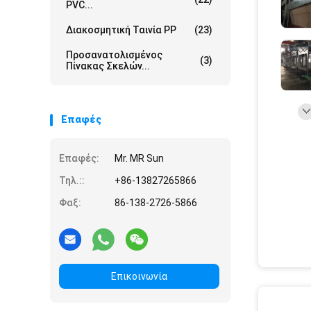
PVC...
Διακοσμητική Ταινία PP
(23)
Προσανατολισμένος
(3)
Πίνακας Σκελών...
Επαφές
Επαφές:
Mr. MR Sun
Τηλ.::
+86-13827265866
Φαξ:
86-138-2726-5866
Επικοινωνία