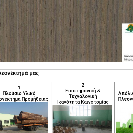
λεονέκτημά μας
2
1
Επιστημονική &
Πλούσιο Υλικό
Απόλυ
Τεχνολογική
ονέκτημα Προμήθειας
Πλεον
Ικανότητα Καινοτομίας