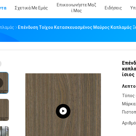
Επικοινωνήστε Μαζ
ντα
Σχετικά Με Εμάς
Ειδήσεις
Υπ
Ί Μας
απλαμάς
Επένδυση Τοίχου Κατασκευασμένος Μαύρος Καπλαμάς Ξύ
Επένδ
καπλα
ίσιος
Λεπτο
Τόπος 
Μάρκα
Πιστοπ
Αριθμό