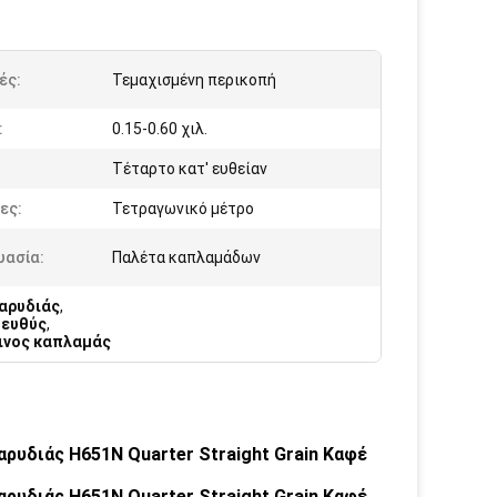
ές:
Τεμαχισμένη περικοπή
:
0.15-0.60 χιλ.
:
Τέταρτο κατ' ευθείαν
ες:
Τετραγωνικό μέτρο
υασία:
Παλέτα καπλαμάδων
αρυδιάς
,
 ευθύς
,
ινος καπλαμάς
ρυδιάς H651N Quarter Straight Grain Καφέ
ρυδιάς H651N Quarter Straight Grain Καφέ