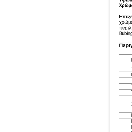
Χρώμα
Επεξ
χρώμα
περιλ
Bubin
Περι