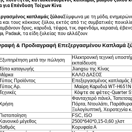
 για Επένδυση Τοίχων Κίνα
Σύμφωνα με τη μόδα, ενημερών
εργασμένος καπλαμάς ξύλου
 και τους κόκκους ξύλου, εκτός από τις συμβατικές ποικιλί
αμβάνουν δρυς, καρυδιά, τέφρα, τικ, σφενδάμι, κερασιά, έβενο
ga, Padauk, τα είδη ξυλείας που αλλάζουν.
γραφή & Προδιαγραφή Επεξεργασμένου Καπλαμά ξ
Ηλεκτρονική τεχνική υποστήρ
Εξυπηρέτηση μετά την πώληση
εκπαίδευση
Τόπο καταγωγής
Jiangsu της Κίνας
Μάρκα
ΚΑΛΟ ΔΑΣΟΣ
Τύπος Προϊόντος
Επεξεργασμένος καπλαμάς 
Μαύρη Καρυδιά WT-H651N
Τύπος Αρ.
Κόψτε σε φέτες
-
Quarter S
Τεχνικές
Φανταχτερό πάνελ, Ταπετσαρ
Χρήση
Πόρτα, Ντουλάπι, Παράθυρα,
Ξυλογλυπτική, Χειροτεχνία κ
Πιστοποίηση
FSC, ISO
Κανονικό μέγεθος
2500*640*0,15-0,60 χλστ
Βαθμός
Κορυφαία Α