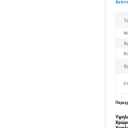
Λεπτο
Τ
Μ
Χ
Β
Χ
Ε
Περιγ
Υψηλή
Χρώμα
Υψηλή