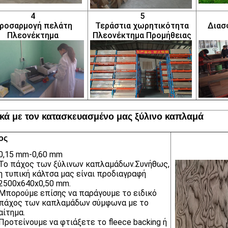
4
5
ροσαρμογή πελάτη
Τεράστια χωρητικότητα
Διασ
Πλεονέκτημα
Πλεονέκτημα Προμήθειας
ικά με τον κατασκευασμένο μας ξύλινο καπλαμά
ος
0,15 mm-0,60 mm
Το πάχος των ξύλινων καπλαμάδων.Συνήθως,
η τυπική κάλτσα μας είναι προδιαγραφή
2500x640x0,50 mm.
Μπορούμε επίσης να παράγουμε το ειδικό
πάχος των καπλαμάδων σύμφωνα με το
αίτημα.
Προτείνουμε να φτιάξετε το fleece backing ή