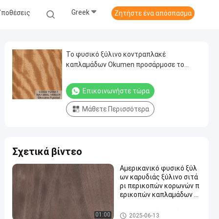
Greek
Υποθέσεις
Ζητήστε ένα απόσπασμα
Το φυσικό ξύλινο κοντραπλακέ
καπλαμάδων Okumen προσάρμοσε το
πάχος 0,18 - 0.55mm
Επικοινωνήστε τώρα
Μάθετε Περισσότερα
Σχετικά βίντεο
Αμερικανικό φυσικό ξύλ
ων καρυδιάς ξύλινο σιτά
ρι περικοπών κορωνών π
ερικοπών καπλαμάδων ε
πίπεδο για τα υψηλά έπιπ
λα κατηγορίας που κάνου
Καπλαμάς από φυσικό ξύλο
01:00
2025-06-13