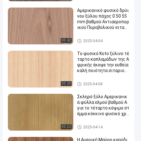
ν τον κατασκευαστή FSC
Κίνα
Αμερικανικό φυσικό δρύι
νου ξύλου πάχος 0.50.55
mm βαθμού Αντιαεροπορ
ικού Πυροβολικού σιταρι
ού περικοπών κορωνών π
ερικοπών καπλαμάδων ε
Καπλαμάς από φυσικό ξύλο
00:42
2025-04-04
πίπεδο για το πρόσωπο Κ
ίνα γραφείου
Το φυσικό Koto ξύλινο τέ
ταρτο καπλαμάδων της Α
φρικής έκοψε την ευθεία
καλή ποιότητα σιταριού
γιατί η βαφή της διαδικα
σίας μπορεί να προσαρμο
Καπλαμάς από φυσικό ξύλο
00:30
2025-04-08
στεί
Σκληρό ξύλο Αμερικανικ
ά φύλλα ελμού βαθμού Α
για το τέταρτο κόψιμο στ
έμμα κόκκινο φυσικό χρ
ώμα για το πρόσωπο της
πόρτας 3200mm Up
Καπλαμάς από φυσικό ξύλο
00:22
2025-04-14
Η Αμερική Μαύρο καρύδι