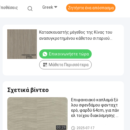
Greek
Υποθέσεις
Ζητήστε ένα απόσπασμα
Κατασκευαστής μέγεθος της Κίνας του
ανασυγκροτημένου κάθετου σιταριού
H1002 καπλαμάδων Ledar ξύλινου για τα
έπιπλα της καλής τιμής
Επικοινωνήστε τώρα
Μάθετε Περισσότερα
Σχετικά βίντεο
Επιφανειακό καπλαμά ξύ
λου σφενδάμου φανταχτ
ερό, φαρδύ 64cm, για πάν
ελ τοίχου διακόσμησης ξ
ενοδοχείου, αντίγραφο φ
υσικού σφενδάμου υψηλή
Κατασκευασμένος ξύλινος κ
00:29
2025-07-17