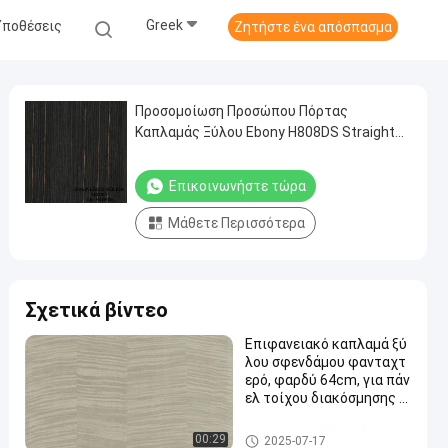
Greek
Υποθέσεις
Ζητήστε ένα απόσπασμα
Προσομοίωση Προσώπου Πόρτας
Καπλαμάς Ξύλου Ebony H808DS Straight
Grain Διπλό Χρώμα 2500-3100mm
Επικοινωνήστε τώρα
Μάθετε Περισσότερα
Σχετικά βίντεο
Επιφανειακό καπλαμά ξύ
λου σφενδάμου φανταχτ
ερό, φαρδύ 64cm, για πάν
ελ τοίχου διακόσμησης ξ
ενοδοχείου, αντίγραφο φ
υσικού σφενδάμου υψηλή
Κατασκευασμένος ξύλινος κ
00:29
2025-07-17