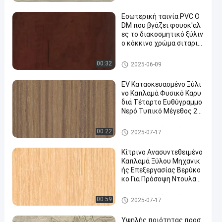
ς ποιότητας X6233(4)/X6
απλαμάς
223/X6523(4)/X8033/X8
Εσωτερική ταινία PVC O
033(4)
DM που βγάζει φουσκ'αλ
ες το διακοσμητικό ξύλιν
ο κόκκινο χρώμα σιταριο
ύ
Διακοσμητική ταινία PVC
00:32
2025-06-09
EV Κατασκευασμένο Ξύλι
νο Καπλαμά Φυσικό Καρυ
διά Τέταρτο Ευθύγραμμο
Νερό Τυπικό Μέγεθος 25
00*640MM WT-X873
Κατασκευασμένος ξύλινος κ
00:22
2025-07-17
απλαμάς
Κίτρινο Ανασυντεθειμένο
Καπλαμά Ξύλου Μηχανικ
ής Επεξεργασίας Βερύκο
κο Για Πρόσοψη Ντουλαπι
ού 044S/67/024C/244/83
13
Κατασκευασμένος ξύλινος κ
00:59
2025-07-17
απλαμάς
Υψηλής ποιότητας προσ