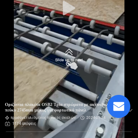
Οριζόντια πλακέτα OSB2 Τρία στρώματα με ακτινοβολούμενο
πεύκο 2745mm μήκος για φορτωτικό πάνελ
προσανατολισμένος πίνακας σκελών
2024-05-14
1174 απόψεις