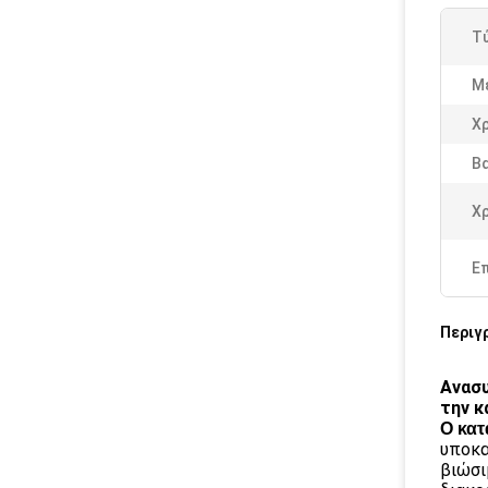
Τ
Μ
Χ
Β
Χ
Ε
Περιγ
Ανασυ
την κ
Ο κατ
υποκα
βιώσι