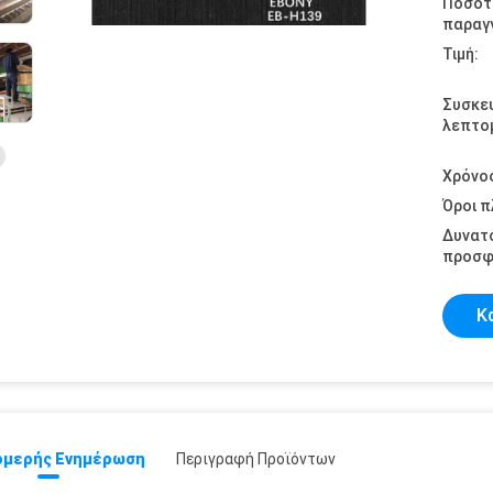
Ποσότ
παραγγ
Τιμή:
Συσκε
λεπτομ
Χρόνο
Όροι 
Δυνατ
προσφ
Κ
μερής Ενημέρωση
Περιγραφή Προϊόντων