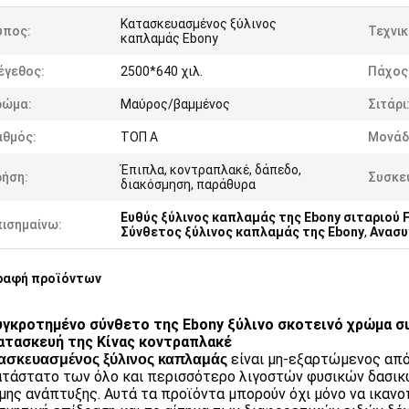
Κατασκευασμένος ξύλινος
ύπος:
Τεχνικ
καπλαμάς Ebony
έγεθος:
2500*640 χιλ.
Πάχος
ρώμα:
Μαύρος/βαμμένος
Σιτάρι
αθμός:
ΤΟΠ Α
Μονάδ
Έπιπλα, κοντραπλακέ, δάπεδο,
ρήση:
Συσκε
διακόσμηση, παράθυρα
Ευθύς ξύλινος καπλαμάς της Ebony σιταριού F
πισημαίνω:
Σύνθετος ξύλινος καπλαμάς της Ebony
,
Ανασυ
ραφή προϊόντων
γκροτημένο σύνθετο της Ebony ξύλινο σκοτεινό χρώμα σιτ
ατασκευή της Κίνας κοντραπλακέ
είναι μη-εξαρτώμενος από
ασκευασμένος ξύλινος καπλαμάς
τάστατο των όλο και περισσότερο λιγοστών φυσικών δασικών
μης ανάπτυξης. Αυτά τα προϊόντα μπορούν όχι μόνο να ικαν