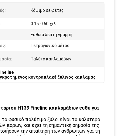
ές:
Κόψιμο σε φέτες
:
0.15-0.60 χιλ.
:
Ευθεία λεπτή γραμμή
ες:
Τετραγωνικό μέτρο
υασία:
Παλέτα καπλαμάδων
ineline
,
γκροτημένος κοντραπλακέ ξύλινος καπλαμάς
αριού H139 Fineline καπλαμάδων ευθύ για
 το φυσικό πολύτιμο ξύλο, είναι το καλύτερο
 πόρων, και έχει τη σημαντική σημασία της
οποιήσουν την απαίτηση των ανθρώπων για τη