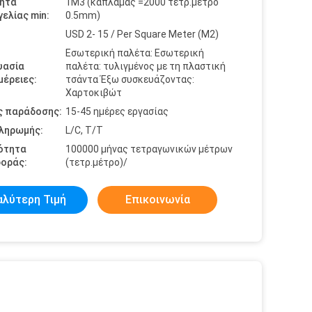
ητα
1M3 (καπλαμάς =2000 τετρ.μέτρο
ελίας min:
0.5mm)
USD 2- 15 / Per Square Meter (M2)
Εσωτερική παλέτα: Εσωτερική
υασία
παλέτα: τυλιγμένος με τη πλαστική
έρειες:
τσάντα Έξω συσκευάζοντας:
Χαρτοκιβώτ
ς παράδοσης:
15-45 ημέρες εργασίας
πληρωμής:
L/C, T/T
ότητα
100000 μήνας τετραγωνικών μέτρων
οράς:
(τετρ.μέτρο)/
αλύτερη Τιμή
Επικοινωνία