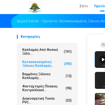
Σπίτι
Προϊό
Αρχική Σελίδα
Προϊόντα
Κατασκευασμένος Ξύλινος Κ
Κατηγορίες
Καπλαμάς Από Φυσικό
(101)
Ξύλο...
Κατασκευασμένος
(390)
Ξύλινος Καπλαμάς...
Βαμμένος Ξύλινος
(12)
Καπλαμάς...
Φανταχτερός Πίνακας
(96)
Κοντραπλακέ...
Διακοσμητική Ταινία
(22)
PVC...