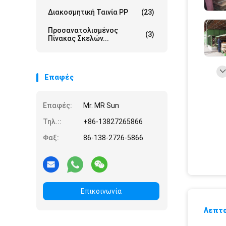
Διακοσμητική Ταινία PP
(23)
Προσανατολισμένος
(3)
Πίνακας Σκελών...
Επαφές
Επαφές:
Mr. MR Sun
Τηλ.::
+86-13827265866
Φαξ:
86-138-2726-5866
Επικοινωνία
Λεπτο