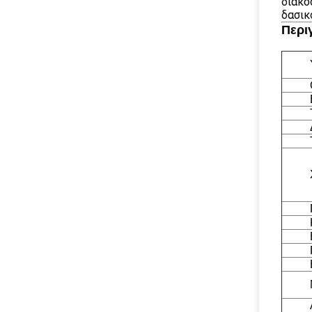
διακο
δασικ
Περι