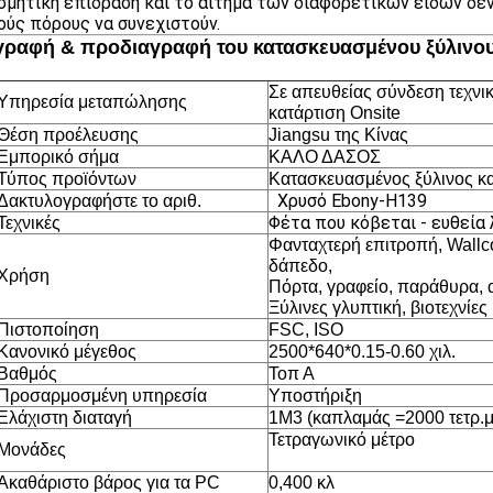
σμητική επίδραση και το αίτημα των διαφορετικών ειδών δέν
ούς πόρους να συνεχιστούν.
γραφή & προδιαγραφή του κατασκευασμένου ξύλινο
Σε απευθείας σύνδεση τεχνι
Υπηρεσία μεταπώλησης
κατάρτιση Onsite
Θέση προέλευσης
Jiangsu της Κίνας
Εμπορικό σήμα
ΚΑΛΟ ΔΑΣΟΣ
Τύπος προϊόντων
Κατασκευασμένος ξύλινος κ
Χρυσό Ebony-H139
Δακτυλογραφήστε το αριθ.
Φέτα που κόβεται
- ευθεία
Τεχνικές
Φανταχτερή επιτροπή, Wallco
δάπεδο,
Χρήση
Πόρτα, γραφείο, παράθυρα, α
Ξύλινες γλυπτική, βιοτεχνίες 
Πιστοποίηση
FSC, ISO
Κανονικό μέγεθος
2500*640*0.15-0.60 χιλ.
Βαθμός
Τοπ Α
Προσαρμοσμένη υπηρεσία
Υποστήριξη
Ελάχιστη διαταγή
1M3 (καπλαμάς =2000 τετρ.
Τετραγωνικό μέτρο
Μονάδες
Ακαθάριστο βάρος για τα PC
0,400 κλ