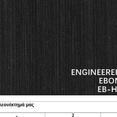
λεονέκτημά μας
2