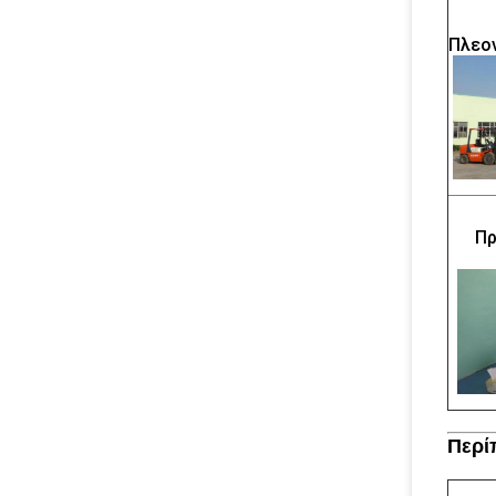
Πλεο
Πρ
Περί