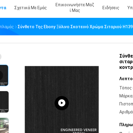
Επικοινωνήστε Μαζ
ντα
Σχετικά Με Εμάς
Ειδήσεις
Υπ
Ί Μας
απλαμάς
Σύνθετο Της Ebony Ξύλινο Σκοτεινό Χρώμα Σιταριού H139
Σύνθε
σιταρ
κοντ
Λεπτο
Τόπος 
Μάρκα
Πιστοπ
Αριθμό
Πληρω