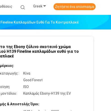
Greek
οθέσεις
Ζητήστε ένα απόσπασμα
 Fineline Καπλαμάδων Ευθύ Για Το Κοντραπλακέ
το της Ebony ξύλινο σκοτεινό χρώμα
ιού H139 Fineline καπλαμάδων ευθύ για το
ραπλακέ
μέρειες:
καταγωγής:
Κίνα
:
Good Forest
οίηση:
ISO
 μοντέλου:
Καπλαμάς Ebony-H139 της EV
μής & Αποστολής Όροι: