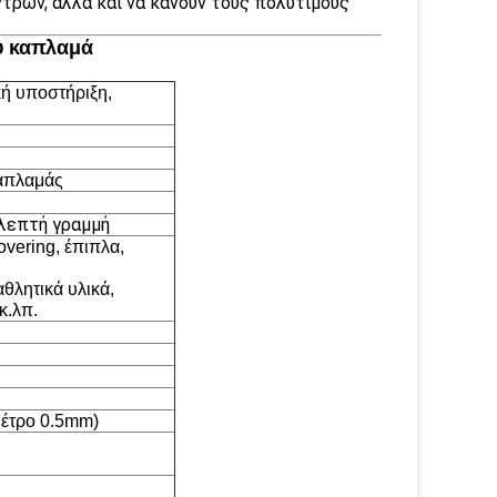
τρων, αλλά και να κάνουν τους πολύτιμους
υ καπλαμά
κή υποστήριξη,
απλαμάς
 λεπτή γραμμή
vering, έπιπλα,
θλητικά υλικά,
κ.λπ.
μέτρο 0.5mm)