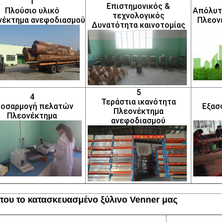
1
Επιστημονικός &
Πλούσιο υλικό
Απόλυτ
τεχνολογικός
νέκτημα ανεφοδιασμού
Πλεον
Δυνατότητα καινοτομίας
5
4
Τεράστια ικανότητα
οσαρμογή πελατών
Εξασ
Πλεονέκτημα
Πλεονέκτημα
ανεφοδιασμού
που το κατασκευασμένο ξύλινο Venner μας