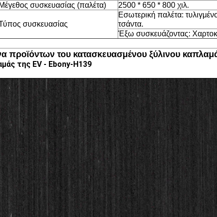
Μέγεθος συσκευασίας (παλέτα)
2500 * 650 * 800 χιλ.
Εσωτερική παλέτα: τυλιγμένο
Τύπος συσκευασίας
τσάντα.
Έξω συσκευάζοντας: Χαρτοκι
να προϊόντων του κατασκευασμένου ξύλινου καπλαμ
μάς της EV -
Ebony-H139